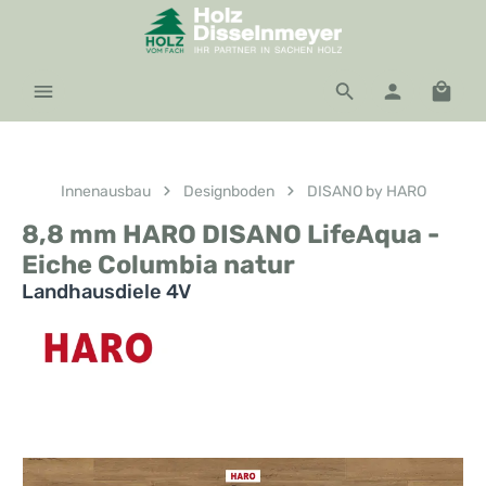
Zum Hauptinhalt springen
Waren
Innenausbau
Designboden
DISANO by HARO
8,8 mm HARO DISANO LifeAqua -
Eiche Columbia natur
Landhausdiele 4V
Bildergalerie überspringen