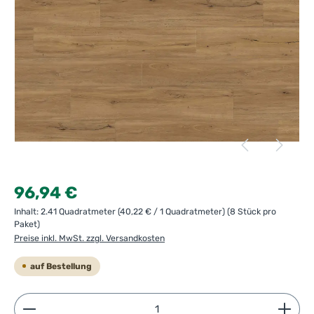
Regulärer Preis:
96,94 €
Inhalt:
2.41 Quadratmeter
(40,22 € / 1 Quadratmeter)
(8 Stück pro
Paket)
Preise inkl. MwSt. zzgl. Versandkosten
auf Bestellung
Produkt Anzahl: Gib den gewünschten Wert ein ode