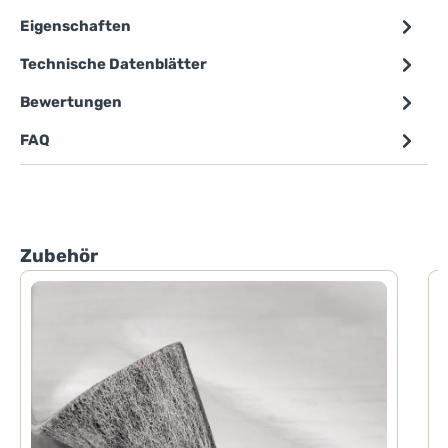
Eigenschaften
Technische Datenblätter
Bewertungen
FAQ
Produktgalerie überspringen
Zubehör
P
P
d
h
F
d
H
D