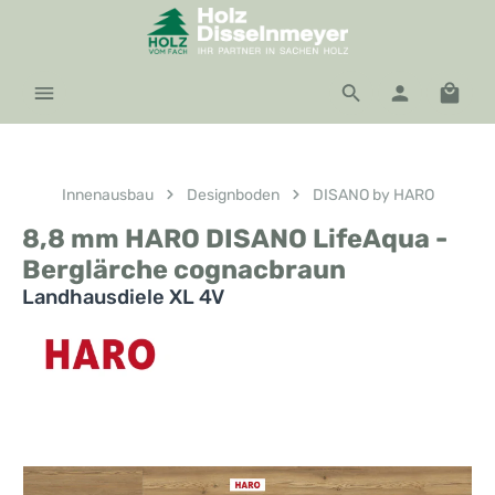
Zum Hauptinhalt springen
Waren
Innenausbau
Designboden
DISANO by HARO
8,8 mm HARO DISANO LifeAqua -
Berglärche cognacbraun
Landhausdiele XL 4V
Bildergalerie überspringen