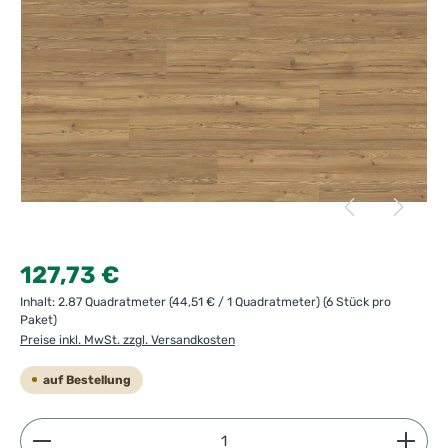
Regulärer Preis:
127,73 €
Inhalt:
2.87 Quadratmeter
(44,51 € / 1 Quadratmeter)
(6 Stück pro
Paket)
Preise inkl. MwSt. zzgl. Versandkosten
auf Bestellung
Produkt Anzahl: Gib den gewünschten Wert ein ode