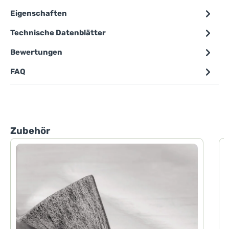
Eigenschaften
Technische Datenblätter
Bewertungen
FAQ
Produktgalerie überspringen
Zubehör
P
P
d
h
F
d
H
D