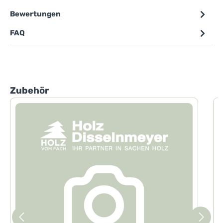
Bewertungen
FAQ
Produktgalerie überspringen
Zubehör
1
l
e