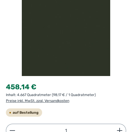
Regulärer Preis:
458,14 €
Inhalt:
4.667 Quadratmeter
(98,17 € / 1 Quadratmeter)
Preise inkl. MwSt. zzgl. Versandkosten
auf Bestellung
Produkt Anzahl: Gib den gewünschten Wert ein ode