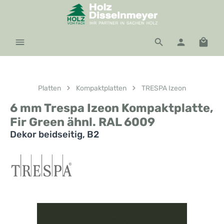
Zum Hauptinhalt springen
Waren
Platten
Kompaktplatten
TRESPA Izeon
6 mm Trespa Izeon Kompaktplatte,
Fir Green ähnl. RAL 6009
Dekor beidseitig, B2
Bildergalerie überspringen