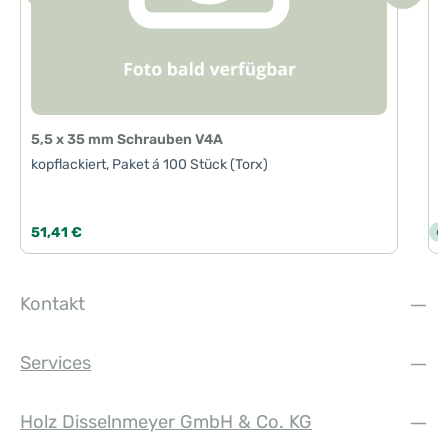
5,5 x 35 mm Schrauben V4A
kopflackiert, Paket á 100 Stück (Torx)
Regulärer Preis:
R
51,41 €
7
S
o
f
o
r
t
Kontakt
v
e
r
f
ü
Services
g
b
a
r
,
Holz Disselnmeyer GmbH & Co. KG
L
i