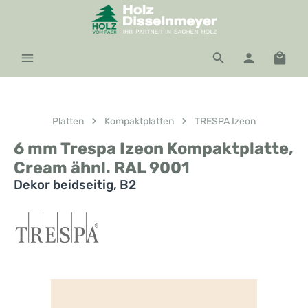
Zum Hauptinhalt springen
Waren
Platten
Kompaktplatten
TRESPA Izeon
6 mm Trespa Izeon Kompaktplatte,
Cream ähnl. RAL 9001
Dekor beidseitig, B2
Bildergalerie überspringen