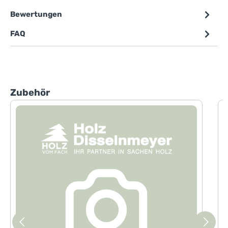
Bewertungen
FAQ
Produktgalerie überspringen
Zubehör
7
e