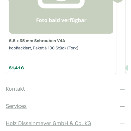
5,5 x 35 mm Schrauben V4A
kopflackiert, Paket á 100 Stück (Torx)
Regulärer Preis:
R
51,41 €
5
S
o
f
o
r
t
Kontakt
v
e
r
f
ü
Services
g
b
a
r
,
Holz Disselnmeyer GmbH & Co. KG
L
i