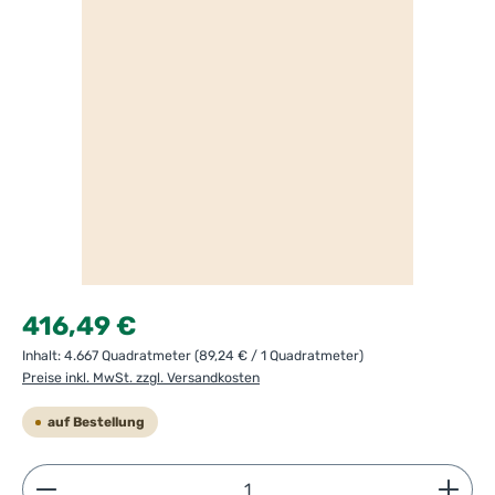
Regulärer Preis:
416,49 €
Inhalt:
4.667 Quadratmeter
(89,24 € / 1 Quadratmeter)
Preise inkl. MwSt. zzgl. Versandkosten
auf Bestellung
Produkt Anzahl: Gib den gewünschten Wert ein ode