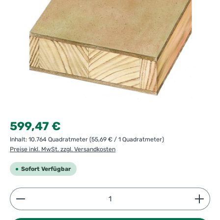
Regulärer Preis:
599,47 €
Inhalt:
10.764 Quadratmeter
(55,69 € / 1 Quadratmeter)
Preise inkl. MwSt. zzgl. Versandkosten
Sofort Verfügbar
Produkt Anzahl: Gib den gewünschten Wert ein ode