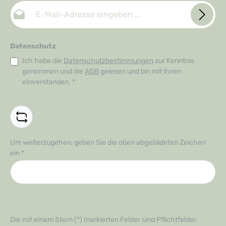
E-Mail-Adresse*
Datenschutz
Ich habe die
Datenschutzbestimmungen
zur Kenntnis
genommen und die
AGB
gelesen und bin mit ihnen
einverstanden.
*
Um weiterzugehen, geben Sie die oben abgebildeten Zeichen
ein
*
Die mit einem Stern (*) markierten Felder sind Pflichtfelder.