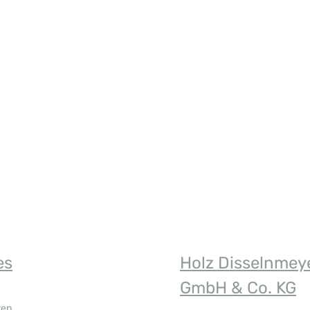
n Wert ein oder benutze die Schaltfläch
es
Holz Disselnmey
GmbH & Co. KG
ten