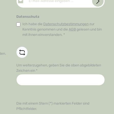
Datenschutz
Ich habe die
Datenschutzbestimmungen
zur
Kenntnis genommen und die
AGB
gelesen und bin
mit ihnen einverstanden.
*
den.
Um weiterzugehen, geben Sie die oben abgebildeten
Zeichen ein
*
Die mit einem Stern (*) markierten Felder sind
Pflichtfelder.