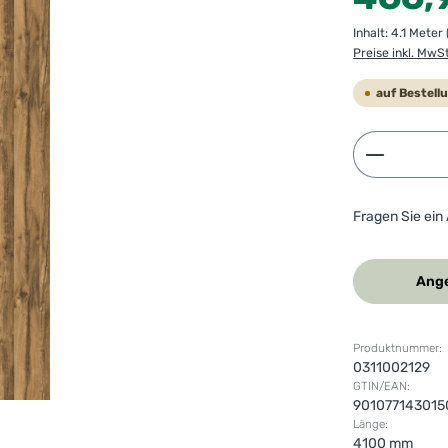
Inhalt:
4.1 Meter
Preise inkl. MwS
auf Bestell
Produkt 
Fragen Sie ein
Ange
Produktnummer:
0311002129
GTIN/EAN:
901077143015
Länge:
4100 mm