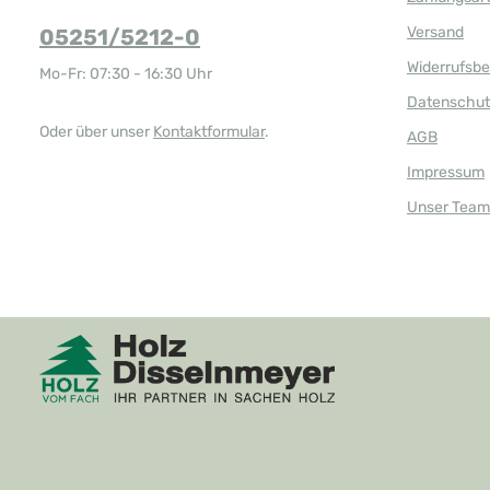
a
r
Versand
05251/5212-0
,
L
i
Widerrufsb
Mo-Fr: 07:30 - 16:30 Uhr
e
f
Datenschut
e
r
z
Oder über unser
Kontaktformular
.
AGB
e
i
t
Impressum
:
1
Unser Team
-
3
T
a
g
e