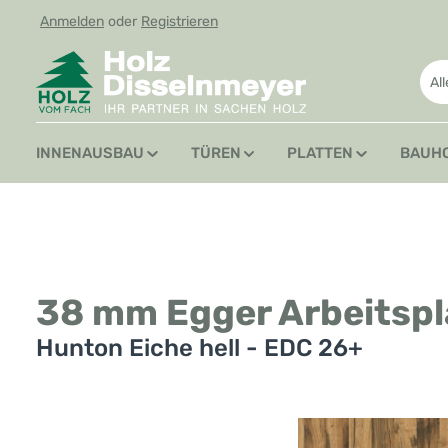
Anmelden
oder
Registrieren
 Hauptinhalt springen
Zur Suche springen
Zur Hauptnavigation springen
Al
INNENAUSBAU
TÜREN
PLATTEN
BAUH
38 mm Egger Arbeitsp
Hunton Eiche hell - EDC 26+
Bildergalerie überspringen