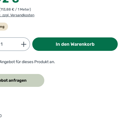
(113,88 € / 1 Meter)
t. zzgl. Versandkosten
ung
Anzahl: Gib den gewünschten Wert ein od
In den Warenkorb
 Angebot für dieses Produkt an.
bot anfragen
0