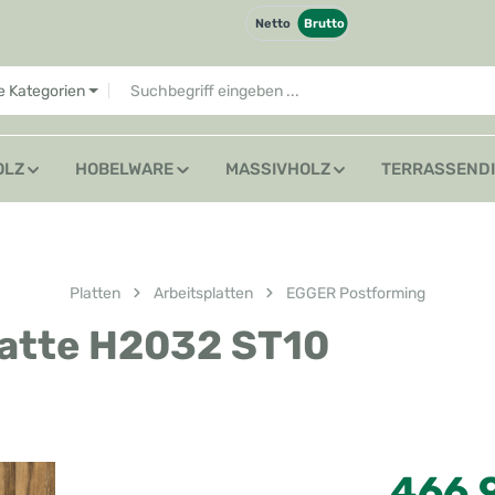
Netto
Brutto
le Kategorien
OLZ
HOBELWARE
MASSIVHOLZ
TERRASSEND
Platten
Arbeitsplatten
EGGER Postforming
latte H2032 ST10
Regulärer Preis
466,