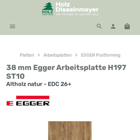
Zum Hauptinhalt springen
Waren
Platten
Arbeitsplatten
EGGER Postforming
38 mm Egger Arbeitsplatte H197
ST10
Altholz natur - EDC 26+
Bildergalerie überspringen