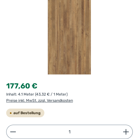
Regulärer Preis:
177,60 €
Inhalt:
4.1 Meter
(43,32 € / 1 Meter)
Preise inkl. MwSt. zzgl. Versandkosten
auf Bestellung
Produkt Anzahl: Gib den gewünschten Wert ein ode