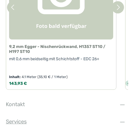
9,2 mm Egger - Nischenrückwand, H1357 ST10 /
H197 ST10
mit 0,6 mm beidseitig mit Schichtstoff - EDC 26+
Inhalt:
4.1 Meter
(35,10 € / 1 Meter)
Regulärer Preis:
R
143,93 €
6
S
o
f
o
r
t
Kontakt
v
e
r
f
ü
Services
g
b
a