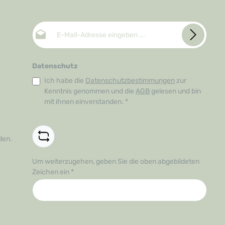
E-Mail-Adresse*
Datenschutz
Ich habe die
Datenschutzbestimmungen
zur
Kenntnis genommen und die
AGB
gelesen und bin
mit ihnen einverstanden.
*
den.
Um weiterzugehen, geben Sie die oben abgebildeten
Zeichen ein
*