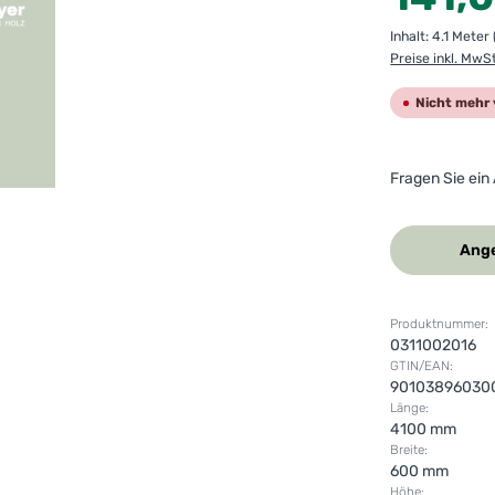
Inhalt:
4.1 Meter
Preise inkl. MwS
Nicht mehr 
Fragen Sie ein
Ange
Produktnummer:
0311002016
GTIN/EAN:
90103896030
Länge:
4100 mm
Breite:
600 mm
Höhe: