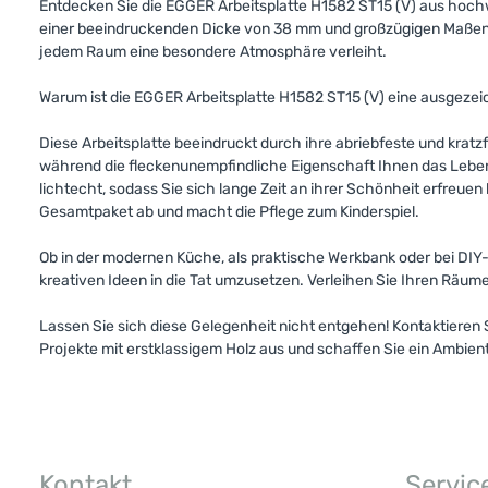
Entdecken Sie die EGGER Arbeitsplatte H1582 ST15 (V) aus hoch
einer beeindruckenden Dicke von 38 mm und großzügigen Maßen v
jedem Raum eine besondere Atmosphäre verleiht.
Warum ist die EGGER Arbeitsplatte H1582 ST15 (V) eine ausgezeic
Diese Arbeitsplatte beeindruckt durch ihre abriebfeste und kratzf
während die fleckenunempfindliche Eigenschaft Ihnen das Leben 
lichtecht, sodass Sie sich lange Zeit an ihrer Schönheit erfreuen 
Gesamtpaket ab und macht die Pflege zum Kinderspiel.
Ob in der modernen Küche, als praktische Werkbank oder bei DIY-
kreativen Ideen in die Tat umzusetzen. Verleihen Sie Ihren Räumen
Lassen Sie sich diese Gelegenheit nicht entgehen! Kontaktieren S
Projekte mit erstklassigem Holz aus und schaffen Sie ein Ambiente
Kontakt
Servic