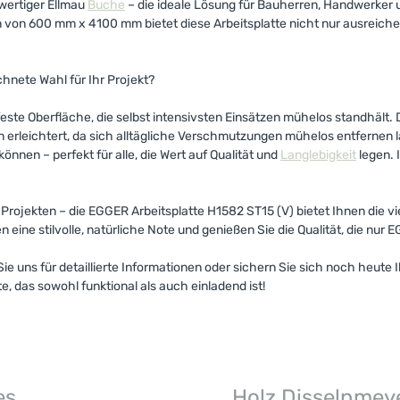
wertiger Ellmau
Buche
– die ideale Lösung für Bauherren, Handwerker u
on 600 mm x 4100 mm bietet diese Arbeitsplatte nicht nur ausreichend
hnete Wahl für Ihr Projekt?
este Oberfläche, die selbst intensivsten Einsätzen mühelos standhält. 
erleichtert, da sich alltägliche Verschmutzungen mühelos entfernen la
können – perfekt für alle, die Wert auf Qualität und
Langlebigkeit
legen. 
Projekten – die EGGER Arbeitsplatte H1582 ST15 (V) bietet Ihnen die v
 eine stilvolle, natürliche Note und genießen Sie die Qualität, die nur 
ie uns für detaillierte Informationen oder sichern Sie sich noch heute 
, das sowohl funktional als auch einladend ist!
es
Holz Disselnmey