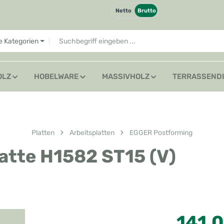
Netto
Brutto
le Kategorien
OLZ
HOBELWARE
MASSIVHOLZ
TERRASSEND
Platten
Arbeitsplatten
EGGER Postforming
atte H1582 ST15 (V)
Regulärer Preis
141,