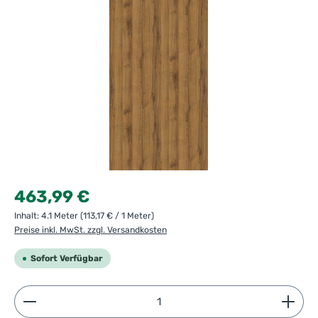
Regulärer Preis:
463,99 €
Inhalt:
4.1 Meter
(113,17 € / 1 Meter)
Preise inkl. MwSt. zzgl. Versandkosten
Sofort Verfügbar
Produkt Anzahl: Gib den gewünschten Wert ein ode