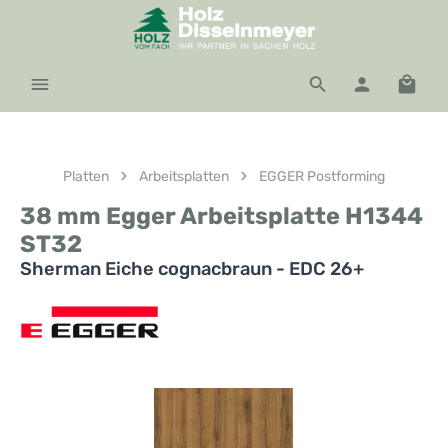
Zum Hauptinhalt springen
Waren
Platten
Arbeitsplatten
EGGER Postforming
38 mm Egger Arbeitsplatte H1344
ST32
Sherman Eiche cognacbraun - EDC 26+
Bildergalerie überspringen