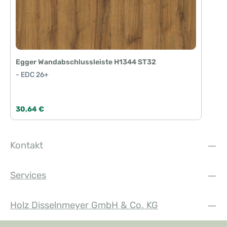
Egger Wandabschlussleiste H1344 ST32
- EDC 26+
Regulärer Preis:
30,64 €
Kontakt
Services
Holz Disselnmeyer GmbH & Co. KG