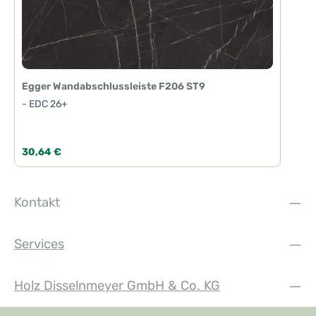
Egger Wandabschlussleiste F206 ST9
- EDC 26+
Regulärer Preis:
30,64 €
Kontakt
Services
Holz Disselnmeyer GmbH & Co. KG