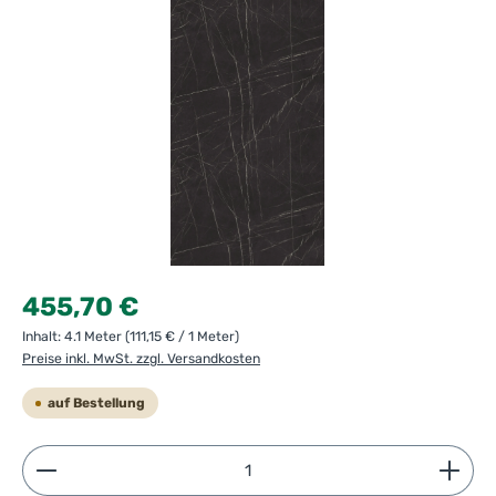
Regulärer Preis:
455,70 €
Inhalt:
4.1 Meter
(111,15 € / 1 Meter)
Preise inkl. MwSt. zzgl. Versandkosten
auf Bestellung
Produkt Anzahl: Gib den gewünschten Wert ein ode