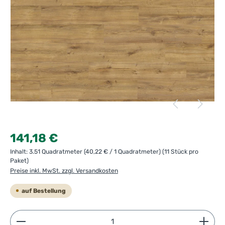
Regulärer Preis:
141,18 €
Inhalt:
3.51 Quadratmeter
(40,22 € / 1 Quadratmeter)
(11 Stück pro
Paket)
Preise inkl. MwSt. zzgl. Versandkosten
auf Bestellung
Produkt Anzahl: Gib den gewünschten Wert ein ode