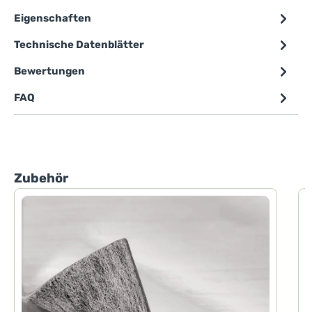
Eigenschaften
Technische Datenblätter
Bewertungen
FAQ
Produktgalerie überspringen
Zubehör
P
P
d
h
F
d
H
D