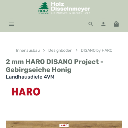
Zum Hauptinhalt springen
Waren
Innenausbau
Designboden
DISANO by HARO
2 mm HARO DISANO Project -
Gebirgseiche Honig
Landhausdiele 4VM
Bildergalerie überspringen