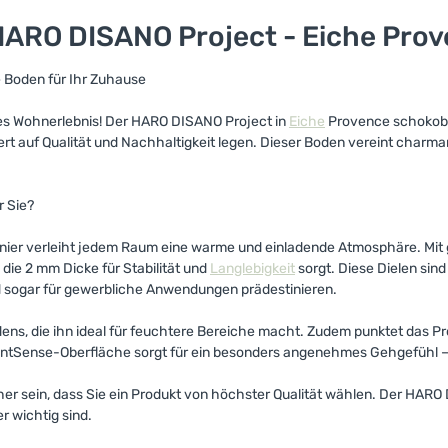
ARO DISANO Project - Eiche Pro
 Boden für Ihr Zuhause
nes Wohnerlebnis! Der HARO DISANO Project in
Eiche
Provence schokobra
rt auf Qualität und Nachhaltigkeit legen. Dieser Boden vereint charm
r Sie?
nier verleiht jedem Raum eine warme und einladende Atmosphäre. Mi
ie 2 mm Dicke für Stabilität und
Langlebigkeit
sorgt. Diese Dielen sind
nd sogar für gewerbliche Anwendungen prädestinieren.
dens, die ihn ideal für feuchtere Bereiche macht. Zudem punktet das 
entSense-Oberfläche sorgt für ein besonders angenehmes Gehgefühl – 
er sein, dass Sie ein Produkt von höchster Qualität wählen. Der HARO 
r wichtig sind.