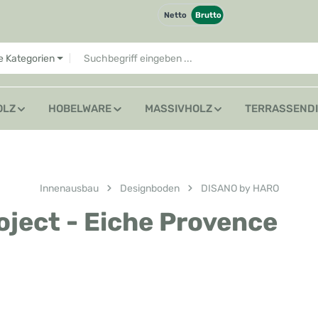
Netto
Brutto
le Kategorien
OLZ
HOBELWARE
MASSIVHOLZ
TERRASSEND
Innenausbau
Designboden
DISANO by HARO
ect - Eiche Provence