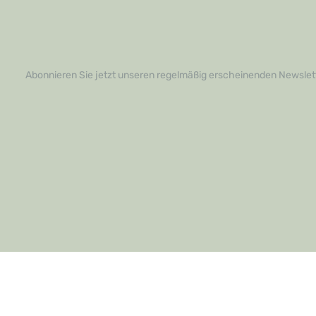
erfahren oder um Ihre Bestellung
Entdecken Sie
aufzugeben. Verwandeln Sie Ihr Zuhause
Montageeise
in eine Oase der Stille und des Komforts –
Verlegungser
Sie werden es nicht bereuen!
und kontakti
weitere Info
Bestellung a
Abonnieren Sie jetzt unseren regelmäßig erscheinenden Newslett
Ihren Räumen
überzeugen S
Qualität und 
unverzichtb