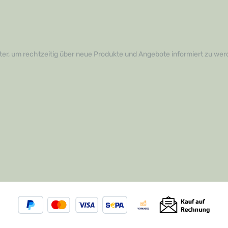
, wie das Profi
n PLUS Ihre
fahrung verbessern kann,
eren Sie uns noch heute für
rmationen oder um Ihre
ufzugeben. Verleihen Sie
er, um rechtzeitig über neue Produkte und Angebote informiert zu wer
 den finalen Schliff und
ie sich selbst von der
Leistungsfähigkeit dieses
aren Werkzeugs!