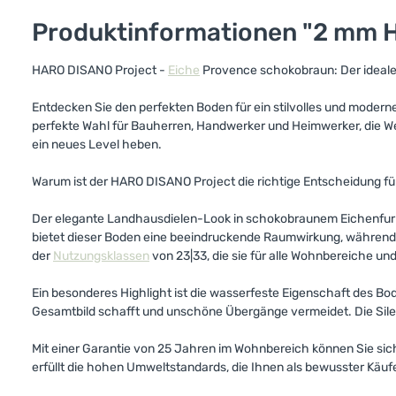
Produktinformationen "2 mm H
HARO DISANO Project -
Eiche
Provence schokobraun: Der ideale
Entdecken Sie den perfekten Boden für ein stilvolles und moder
perfekte Wahl für Bauherren, Handwerker und Heimwerker, die We
ein neues Level heben.
Warum ist der HARO DISANO Project die richtige Entscheidung fü
Der elegante Landhausdielen-Look in schokobraunem Eichenfur
bietet dieser Boden eine beeindruckende Raumwirkung, während d
der
Nutzungsklassen
von 23|33, die sie für alle Wohnbereiche u
Ein besonderes Highlight ist die wasserfeste Eigenschaft des Bo
Gesamtbild schafft und unschöne Übergänge vermeidet. Die Sil
Mit einer Garantie von 25 Jahren im Wohnbereich können Sie sich
erfüllt die hohen Umweltstandards, die Ihnen als bewusster Käufe