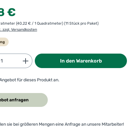
:
8 €
dratmeter
(40,22 € / 1 Quadratmeter)
(11 Stück pro Paket)
t. zzgl. Versandkosten
ung
Anzahl: Gib den gewünschten Wert ein od
In den Warenkorb
 Angebot für dieses Produkt an.
bot anfragen
ellen sie bei größeren Mengen eine Anfrage an unsere Mitarbeiter!