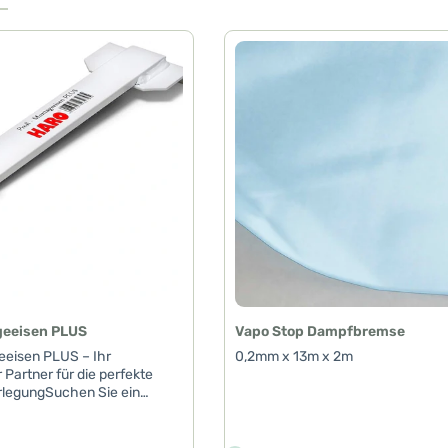
geeisen PLUS
Vapo Stop Dampfbremse
eeisen PLUS – Ihr
0,2mm x 13m x 2m
 Partner für die perfekte
legungSuchen Sie ein
s und zuverlässiges Zubehör
bodenverlegung? Das Profi
 PLUS ist die ideale Wahl für