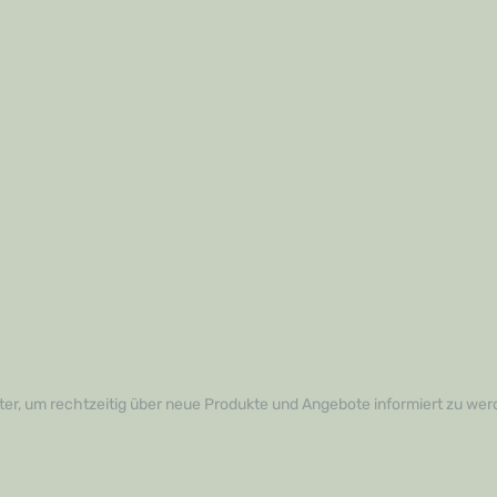
rfahrener Handwerker oder
haftlicher Heimwerker sind.
nen die Verlegung im
n, ohne dass es zu
rscheinungen
lten Sie Ihre Räume nach
llungenDas Profi
 PLUS wird Ihnen nicht nur
 Räumlichkeiten mit dem
ßboden zu gestalten,
 Ihre Arbeitseffizienz
hmen Sie Ihre
te mit dem Wissen in Angriff,
 erstklassiges Werkzeug an
aben. Zögern Sie nicht!
, wie das Profi
n PLUS Ihre
fahrung verbessern kann,
eren Sie uns noch heute für
rmationen oder um Ihre
ufzugeben. Verleihen Sie
er, um rechtzeitig über neue Produkte und Angebote informiert zu wer
 den finalen Schliff und
ie sich selbst von der
Leistungsfähigkeit dieses
aren Werkzeugs!