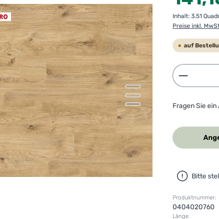
Inhalt:
3.51 Qua
Preise inkl. MwS
auf Bestell
Produkt 
Fragen Sie ein
Ange
Bitte st
Produktnummer:
0404020760
Länge: