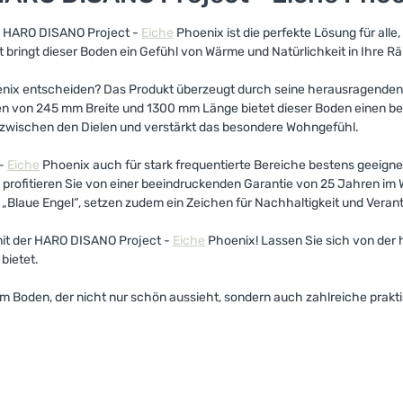
m HARO DISANO Project -
Eiche
Phoenix ist die perfekte Lösung für alle
ringt dieser Boden ein Gefühl von Wärme und Natürlichkeit in Ihre Räu
ix entscheiden? Das Produkt überzeugt durch seine herausragenden Ei
von 245 mm Breite und 1300 mm Länge bietet dieser Boden einen bee
 zwischen den Dielen und verstärkt das besondere Wohngefühl.
 -
Eiche
Phoenix auch für stark frequentierte Bereiche bestens geeign
rofitieren Sie von einer beeindruckenden Garantie von 25 Jahren im W
er „Blaue Engel“, setzen zudem ein Zeichen für Nachhaltigkeit und Vera
it der HARO DISANO Project -
Eiche
Phoenix! Lassen Sie sich von der
 bietet.
m Boden, der nicht nur schön aussieht, sondern auch zahlreiche praktis