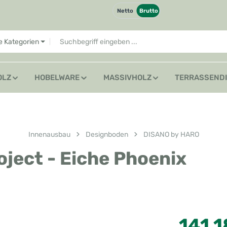
Netto
Brutto
le Kategorien
OLZ
HOBELWARE
MASSIVHOLZ
TERRASSEND
Innenausbau
Designboden
DISANO by HARO
ect - Eiche Phoenix
Regulärer Preis
141,1