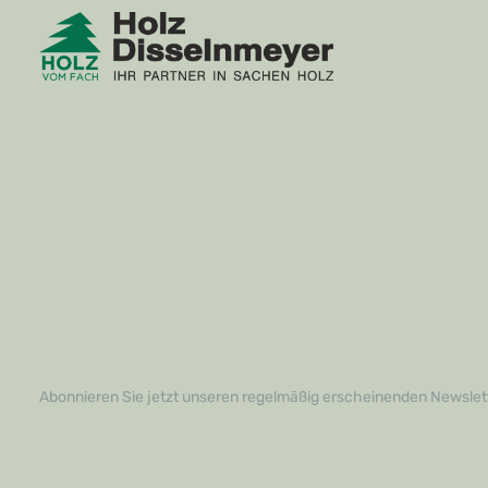
lebhaft zugeht.Darüber hinaus lässt sich
ob Sie ein e
die Silent Energy DS mühelos verlegen,
ein leidensc
egal ob Sie ein Profi oder ein
So gelingt Ih
leidenschaftlicher Heimwerker sind. Dies
Handumdrehe
spart Ihnen Zeit und Aufwand, während
Ermüdungse
Sie gleichzeitig die Gewissheit haben,
kommt.Gesta
dass Ihr Fußboden auf einem
Ihren Vorste
hochwertigen Fundament ruht. Greifen
Montageeisen
Sie jetzt zu!Verleihen Sie Ihrem Zuhause
helfen, Ihre
die Ruhe, die es verdient! Die Silent
perfekten Fu
Energy DS ist mehr als nur ein
sondern auch
Verlegezubehör; sie ist der Schlüssel zu
steigern. Ne
einem angenehmen Wohngefühl. Zögern
Verlegeprojek
Sie nicht, uns zu kontaktieren, um mehr
dass Sie ein
über dieses exklusive Produkt zu
Ihrer Seite h
erfahren oder um Ihre Bestellung
Entdecken Sie
aufzugeben. Verwandeln Sie Ihr Zuhause
Montageeise
in eine Oase der Stille und des Komforts –
Verlegungser
Sie werden es nicht bereuen!
und kontakti
weitere Info
Bestellung a
Abonnieren Sie jetzt unseren regelmäßig erscheinenden Newslett
Ihren Räumen
überzeugen S
Qualität und 
unverzichtb