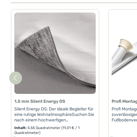
Produktgalerie überspringen
1,5 mm Silent Energy DS
Profi Monta
Silent Energy DS: Der ideale Begleiter für
Profi Montag
eine ruhige WohnatmosphäreSuchen Sie
zuverlässiger
nach einem hochwertigen
Fußbodenver
Verlegezubehör, das Ihre Wohnräume
hochwertige
Inhalt:
5.55 Quadratmeter
(11,01 € / 1
nicht nur aufwertet, sondern auch für ein
für Ihre Fuß
Quadratmeter)
ruhiges und angenehmes Lebensgefühl
Montageeisen