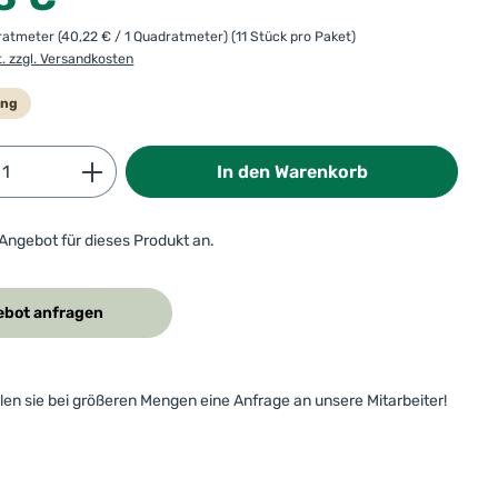
dratmeter
(40,22 € / 1 Quadratmeter)
(11 Stück pro Paket)
t. zzgl. Versandkosten
ung
Anzahl: Gib den gewünschten Wert ein od
In den Warenkorb
 Angebot für dieses Produkt an.
bot anfragen
ellen sie bei größeren Mengen eine Anfrage an unsere Mitarbeiter!