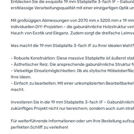
Entdecken Sie die exquisite 19 mm Stabplatte 3-fach IF – Gabun
erstklassige Verarbeitungsqualität mit einer einzigartigen Optik 
Mit großzügigen Abmessungen von 2070 mm x 5200 mm x 19 mm bie
individuellen DIY-Projekten – die gabunähnliche Holzstruktur v
Hauch von Exotik und Eleganz. Zudem sorgt die dreifache Leimver
Was macht die 19 mm Stabplatte 3-fach IF zu Ihrer idealen Wahl?
- Robuste Konstruktion: Diese massive Stabplatte ist äußerst stab
- Ästhetischer Reiz: Die ansprechende gabunähnliche Struktur fü
- Vielseitige Einsatzmöglichkeiten: Ob als stylische Möbeloberflä
Ihre Ideen.
- Einfach zu bearbeiten: Mit einer unkomplizierten Bearbeitbarke
macht.
Investieren Sie in die 19 mm Stabplatte 3-fach IF – Gabunähnlic
zukünftiges Projekt nicht nur bereichern, sondern auch zum stra
Für weiterführende Informationen oder um Ihre Bestellung aufzuge
perfekten Schliff zu verleihen!