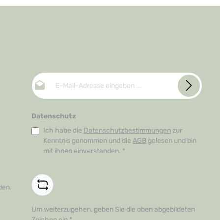
E-Mail-Adresse*
Datenschutz
Ich habe die
Datenschutzbestimmungen
zur
Kenntnis genommen und die
AGB
gelesen und bin
mit ihnen einverstanden.
*
den.
Um weiterzugehen, geben Sie die oben abgebildeten
Zeichen ein
*