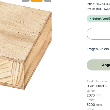
Inhalt:
10.764 Q
Preise inkl. MwS
Sofort Verf
Produkt 
Fragen Sie ein
Ange
Produktnummer:
0301000302
Länge:
2070 mm
Breite:
5200 mm
Höhe: