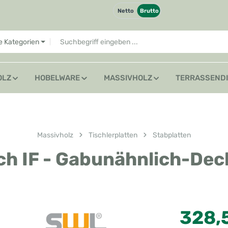
Netto
Brutto
le Kategorien
OLZ
HOBELWARE
MASSIVHOLZ
TERRASSEND
Massivholz
Tischlerplatten
Stabplatten
ch IF - Gabunähnlich-Dec
Regulärer Preis
328,