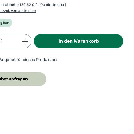
uadratmeter
(30,52 € / 1 Quadratmeter)
t. zzgl. Versandkosten
ügbar
Anzahl: Gib den gewünschten Wert ein od
In den Warenkorb
 Angebot für dieses Produkt an.
bot anfragen