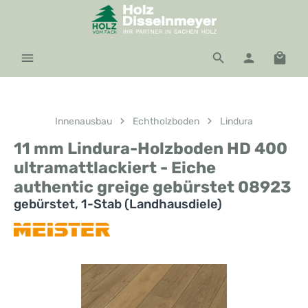
Zum Hauptinhalt springen
Waren
Innenausbau
Echtholzboden
Lindura
11 mm Lindura-Holzboden HD 400
ultramattlackiert - Eiche
authentic greige gebürstet 08923
gebürstet, 1-Stab (Landhausdiele)
Bildergalerie überspringen