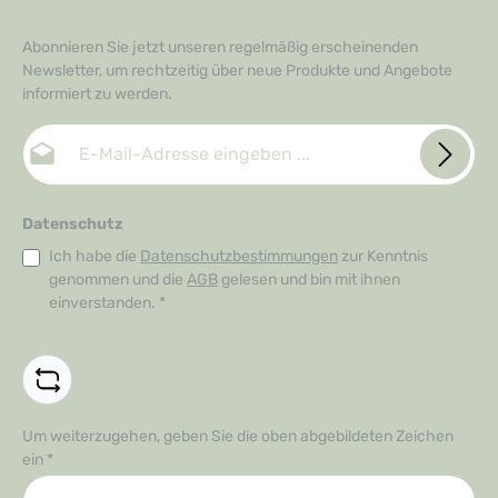
Abonnieren Sie jetzt unseren regelmäßig erscheinenden
Newsletter, um rechtzeitig über neue Produkte und Angebote
informiert zu werden.
E-Mail-Adresse*
Datenschutz
Ich habe die
Datenschutzbestimmungen
zur Kenntnis
genommen und die
AGB
gelesen und bin mit ihnen
einverstanden.
*
Um weiterzugehen, geben Sie die oben abgebildeten Zeichen
ein
*