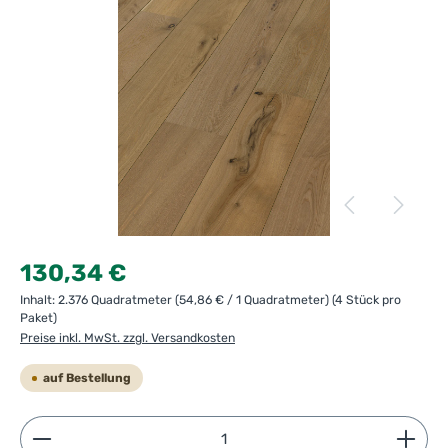
Regulärer Preis:
130,34 €
Inhalt:
2.376 Quadratmeter
(54,86 € / 1 Quadratmeter)
(4 Stück pro
Paket)
Preise inkl. MwSt. zzgl. Versandkosten
auf Bestellung
Produkt Anzahl: Gib den gewünschten Wert ein ode