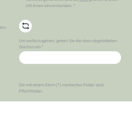
mit ihnen einverstanden.
*
den.
Um weiterzugehen, geben Sie die oben abgebildeten
Zeichen ein
*
Die mit einem Stern (*) markierten Felder sind
Pflichtfelder.