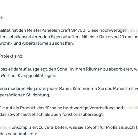
se
alität mit den MeisterPaneelen craft SP 700. Diese hochwertigen
Akus
en schallabsorbierenden Eigenschaften. Mit einer Dicke von 10 mm und
e Wohn- und Arbeitsräume zu schaffen.
rojekt sind:
speziell darauf ausgelegt, den Schall in Ihren Räumen zu absorbieren,
Wert auf Klangqualität legen.
eine moderne Eleganz in jeden Raum. Kombinieren Sie das Paneel mit ve
ersönlichen Stilrichtung.
ie auf ein Produkt, das für seine hochwertige Verarbeitung und
Langleb
, das sowohl ästhetisch als auch funktional überzeugt.
neele
unkompliziert zu verarbeiten, was sie sowohl für Profis als auc
das neue Ambiente.