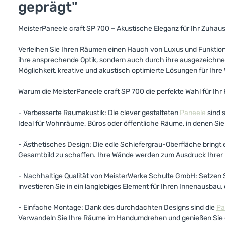
geprägt"
MeisterPaneele craft SP 700 – Akustische Eleganz für Ihr Zuhau
Verleihen Sie Ihren Räumen einen Hauch von Luxus und Funktion
ihre ansprechende Optik, sondern auch durch ihre ausgezeichnet
Möglichkeit, kreative und akustisch optimierte Lösungen für Ihr
Warum die MeisterPaneele craft SP 700 die perfekte Wahl für Ihr P
- Verbesserte Raumakustik: Die clever gestalteten
Paneele
sind 
Ideal für Wohnräume, Büros oder öffentliche Räume, in denen Sie 
- Ästhetisches Design: Die edle Schiefergrau-Oberfläche bringt 
Gesamtbild zu schaffen. Ihre Wände werden zum Ausdruck Ihrer p
- Nachhaltige Qualität von MeisterWerke Schulte GmbH: Setzen S
investieren Sie in ein langlebiges Element für Ihren Innenausbau
- Einfache Montage: Dank des durchdachten Designs sind die
Pa
Verwandeln Sie Ihre Räume im Handumdrehen und genießen Sie 