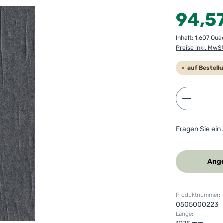
Regulärer Preis
94,5
Inhalt:
1.607 Qu
Preise inkl. MwS
auf Bestell
Produkt 
Fragen Sie ein
Ange
Produktnummer:
0505000223
Länge: