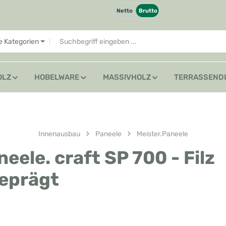
Netto
Brutto
le Kategorien
OLZ
HOBELWARE
MASSIVHOLZ
TERRASSEND
Innenausbau
Paneele
Meister.Paneele
ele. craft SP 700 - Filz
geprägt