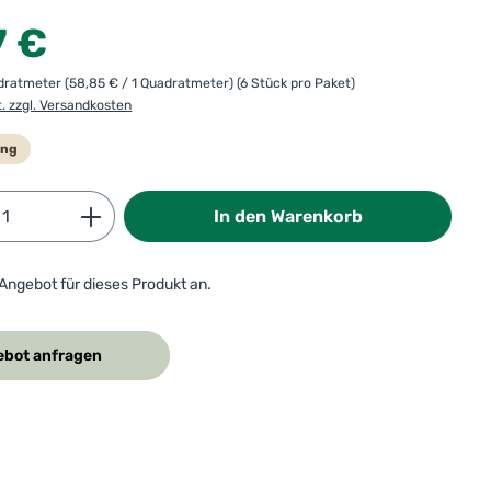
:
7 €
adratmeter
(58,85 € / 1 Quadratmeter)
(6 Stück pro Paket)
t. zzgl. Versandkosten
ung
Anzahl: Gib den gewünschten Wert ein od
In den Warenkorb
 Angebot für dieses Produkt an.
bot anfragen