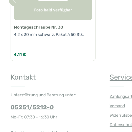
Montageschraube Nr. 30
4,2 x 30 mm schwarz, Paket á 50 Stk.
Regulärer Preis:
4,11 €
Produkt Anzahl: Gib den gewünschte
Kontakt
Servic
Unterstützung und Beratung unter:
Zahlungsar
Versand
05251/5212-0
Widerrufsb
Mo-Fr: 07:30 - 16:30 Uhr
Datenschut