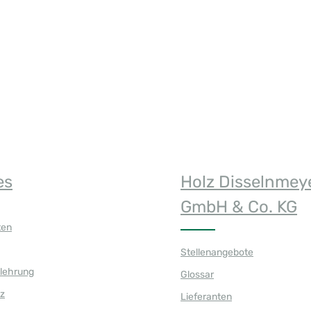
n Wert ein oder benutze die Schaltfläch
es
Holz Disselnmey
GmbH & Co. KG
ten
Stellenangebote
elehrung
Glossar
z
Lieferanten