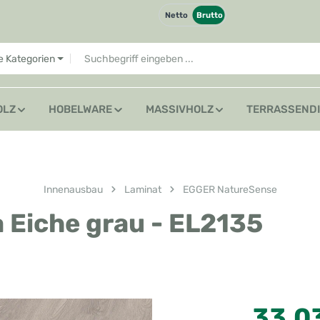
Netto
Brutto
le Kategorien
OLZ
HOBELWARE
MASSIVHOLZ
TERRASSEND
Innenausbau
Laminat
EGGER NatureSense
 Eiche grau - EL2135
Regulärer Preis
33,0