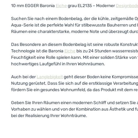
10 mm EGGER Baronia
Eiche
grau EL2135 – Moderner
Designbod
Suchen Sie nach einem Bodenbelag, der die kühle, zeitgemäße O
Aqua-Serie ist die perfekte Wahl für stilbewusste Bauherren und
Räumen eine charakterstarke, moderne Note und überzeugt durch
Das Besondere an diesem Bodenbelag ist seine robuste Konstruktio
Technologie ist die Baronia
Eiche
bis zu 24 Stunden wasserresiste
Feuchtigkeit eine Rolle spielen kann. Mit einer soliden Stärke v
hochwertiges Laufgefühl in Ihren Wohnräumen.
Auch bei der
Langlebigkeit
geht dieser Boden keine Kompromisse 
Nutzung gerüstet. Dass Sie sich auf die erstklassige Verarbeit
fördern Sie ein gesundes Wohnumfeld, da das Produkt mit dem re
Geben Sie Ihren Räumen einen modernen Schliff und setzen Sie au
Vorhaben zu wählen und von der Kombination aus Ästhetik und funkt
bei der Realisierung Ihrer Wohnträume.