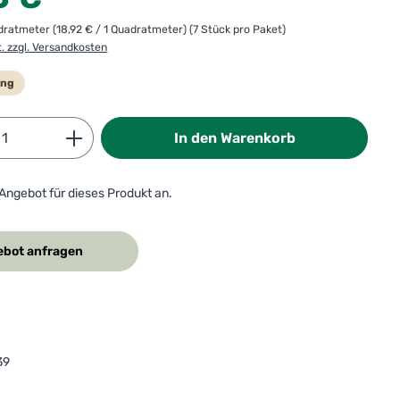
adratmeter
(18,92 € / 1 Quadratmeter)
(7 Stück pro Paket)
t. zzgl. Versandkosten
ung
Anzahl: Gib den gewünschten Wert ein od
In den Warenkorb
 Angebot für dieses Produkt an.
bot anfragen
39