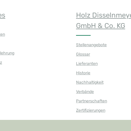
es
Holz Disselnmey
GmbH & Co. KG
ten
Stellenangebote
elehrung
Glossar
z
Lieferanten
Historie
Nachhaltigkeit
Verbände
Partnerschaften
Zertifizierungen