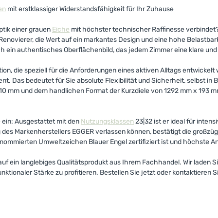
en
mit erstklassiger Widerstandsfähigkeit für Ihr Zuhause
ptik einer grauen
Eiche
mit höchster technischer Raffinesse verbinde
 Renovierer, die Wert auf ein markantes Design und eine hohe Belastba
 ein authentisches Oberflächenbild, das jedem Zimmer eine klare und 
n, die speziell für die Anforderungen eines aktiven Alltags entwickel
nt. Das bedeutet für Sie absolute Flexibilität und Sicherheit, selbst 
on 10 mm und dem handlichen Format der Kurzdiele von 1292 mm x 193 mm 
ein: Ausgestattet mit den
Nutzungsklassen
23|32 ist er ideal für inte
ung des Markenherstellers EGGER verlassen können, bestätigt die großz
nommierten Umweltzeichen Blauer Engel zertifiziert ist und höchste A
f ein langlebiges Qualitätsprodukt aus Ihrem Fachhandel. Wir laden Si
ionaler Stärke zu profitieren. Bestellen Sie jetzt oder kontaktieren Si