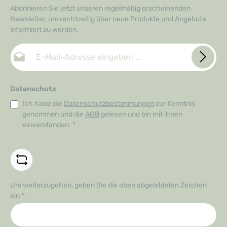
Abonnieren Sie jetzt unseren regelmäßig erscheinenden
Newsletter, um rechtzeitig über neue Produkte und Angebote
informiert zu werden.
E-Mail-Adresse*
Datenschutz
Ich habe die
Datenschutzbestimmungen
zur Kenntnis
genommen und die
AGB
gelesen und bin mit ihnen
einverstanden.
*
Um weiterzugehen, geben Sie die oben abgebildeten Zeichen
ein
*