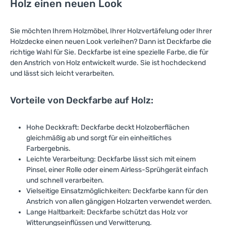
Holz einen neuen Look
a
a
r
r
,
,
L
L
i
i
Sie möchten Ihrem Holzmöbel, Ihrer Holzvertäfelung oder Ihrer
e
e
f
f
Holzdecke einen neuen Look verleihen? Dann ist Deckfarbe die
e
e
r
r
richtige Wahl für Sie. Deckfarbe ist eine spezielle Farbe, die für
z
z
den Anstrich von Holz entwickelt wurde. Sie ist hochdeckend
e
e
i
i
und lässt sich leicht verarbeiten.
t
t
:
:
1
1
-
-
Vorteile von Deckfarbe auf Holz:
3
3
T
T
a
a
g
g
e
e
Hohe Deckkraft: Deckfarbe deckt Holzoberflächen
gleichmäßig ab und sorgt für ein einheitliches
Farbergebnis.
Leichte Verarbeitung: Deckfarbe lässt sich mit einem
Pinsel, einer Rolle oder einem Airless-Sprühgerät einfach
und schnell verarbeiten.
Vielseitige Einsatzmöglichkeiten: Deckfarbe kann für den
Anstrich von allen gängigen Holzarten verwendet werden.
Lange Haltbarkeit: Deckfarbe schützt das Holz vor
Witterungseinflüssen und Verwitterung.