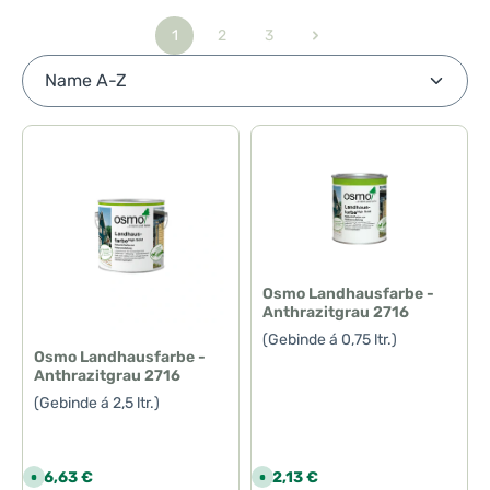
1
2
3
Seite
Seite
Seite
Osmo Landhausfarbe -
Anthrazitgrau 2716
(Gebinde á 0,75 ltr.)
Osmo Landhausfarbe -
Anthrazitgrau 2716
(Gebinde á 2,5 ltr.)
Regulärer Preis:
Regulärer Preis:
96,63 €
32,13 €
S
S