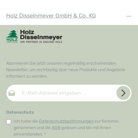
Holz Disselnmeyer GmbH & Co. KG
Abonnieren Sie jetzt unseren regelmäßig erscheinenden
Newsletter, um rechtzeitig über neue Produkte und Angebote
informiert zu werden.
E-Mail-Adresse*
Datenschutz
Ich habe die
Datenschutzbestimmungen
zur Kenntnis
genommen und die
AGB
gelesen und bin mit ihnen
einverstanden.
*