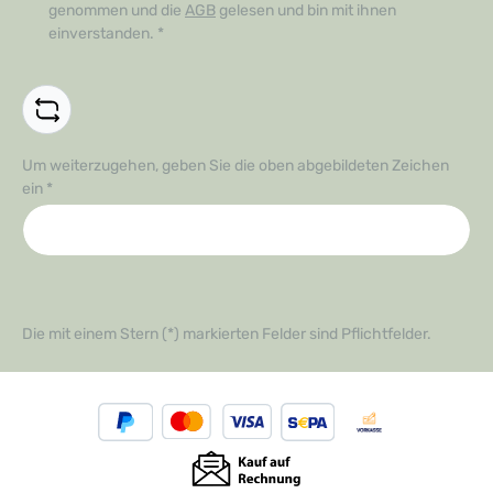
genommen und die
AGB
gelesen und bin mit ihnen
einverstanden.
*
Um weiterzugehen, geben Sie die oben abgebildeten Zeichen
ein
*
Die mit einem Stern (*) markierten Felder sind Pflichtfelder.