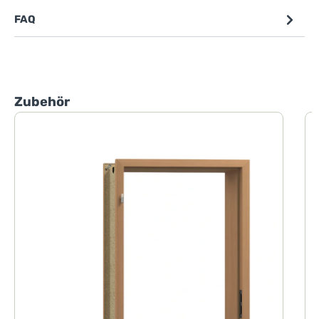
FAQ
Produktgalerie überspringen
Zubehör
W
1