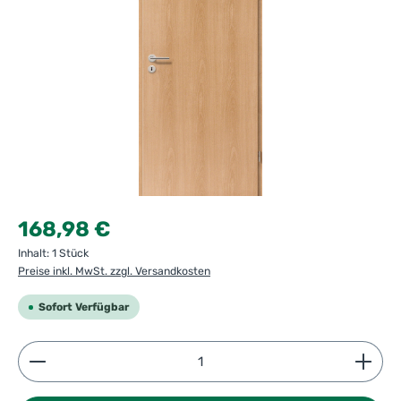
Regulärer Preis:
168,98 €
Inhalt:
1 Stück
Preise inkl. MwSt. zzgl. Versandkosten
Sofort Verfügbar
Produkt Anzahl: Gib den gewünschten Wert ein ode