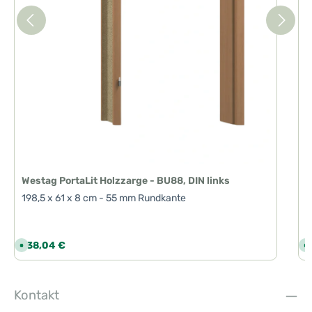
Westag PortaLit Holzzarge - BU88, DIN links
198,5 x 61 x 8 cm - 55 mm Rundkante
Regulärer Preis:
R
138,04 €
1
S
S
o
o
f
f
o
o
r
r
t
t
Kontakt
v
v
e
e