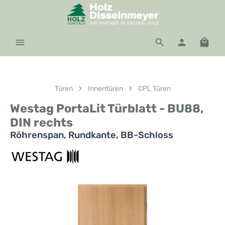
Zum Hauptinhalt springen
Waren
Türen
Innentüren
CPL Türen
Westag PortaLit Türblatt - BU88,
DIN rechts
Röhrenspan, Rundkante, BB-Schloss
Bildergalerie überspringen