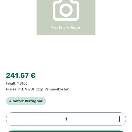
Regulärer Preis:
241,57 €
Inhalt:
1 Stück
Preise inkl. MwSt. zzgl. Versandkosten
Sofort Verfügbar
Produkt Anzahl: Gib den gewünschten Wert ein ode