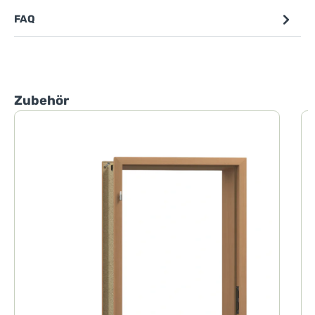
FAQ
Produktgalerie überspringen
Zubehör
W
1