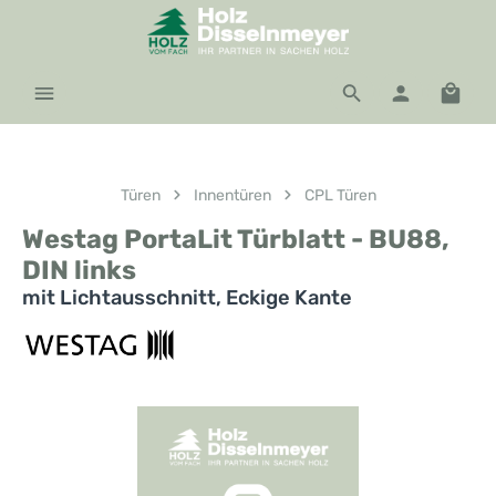
Zum Hauptinhalt springen
Waren
Türen
Innentüren
CPL Türen
Westag PortaLit Türblatt - BU88,
DIN links
mit Lichtausschnitt, Eckige Kante
Bildergalerie überspringen