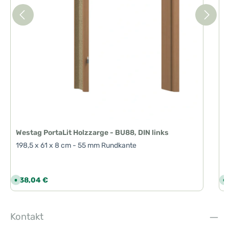
Westag PortaLit Holzzarge - BU88, DIN links
198,5 x 61 x 8 cm - 55 mm Rundkante
Regulärer Preis:
R
138,04 €
1
S
S
o
o
f
f
o
o
r
r
t
t
Kontakt
v
v
e
e