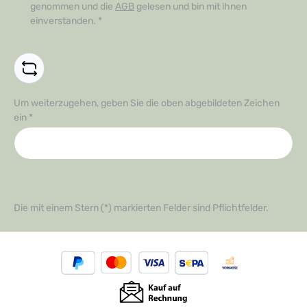
genommen und die
AGB
gelesen und bin mit ihnen
einverstanden.
*
Um weiterzugehen, geben Sie die oben abgebildeten Zeichen
ein
*
Die mit einem Stern (*) markierten Felder sind Pflichtfelder.