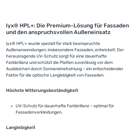
Verkleidungen geht.
Vertrauen Sie auf die
geprüfte Qualität der Marke
Neudeck und verleihen Sie
Ihren Projekten mit dieser
lyx® HPL+: Die Premium-Lösung für Fassaden
Kompaktplatte ein
und den anspruchsvollen Außeneinsatz
professionelles und
langlebiges Finish.
lyx® HPL+ wurde speziell für stark beanspruchte
Außenanwendungen, insbesondere Fassaden, entwickelt. Der
herausragende UV-Schutz sorgt für eine dauerhafte
Farbbrillanz und schützt die Platten zuverlässig vor dem
Ausbleichen durch Sonneneinstrahlung – ein entscheidender
Faktor für die optische Langlebigkeit von Fassaden.
Höchste Witterungsbeständigkeit
UV-Schutz für dauerhafte Farbbrillanz – optimal für
Fassadenverkleidungen.
Langlebigkeit