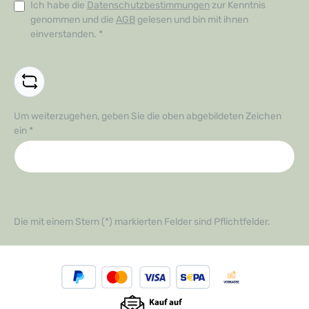
Ich habe die
Datenschutzbestimmungen
zur Kenntnis
genommen und die
AGB
gelesen und bin mit ihnen
einverstanden.
*
Um weiterzugehen, geben Sie die oben abgebildeten Zeichen
ein
*
Die mit einem Stern (*) markierten Felder sind Pflichtfelder.