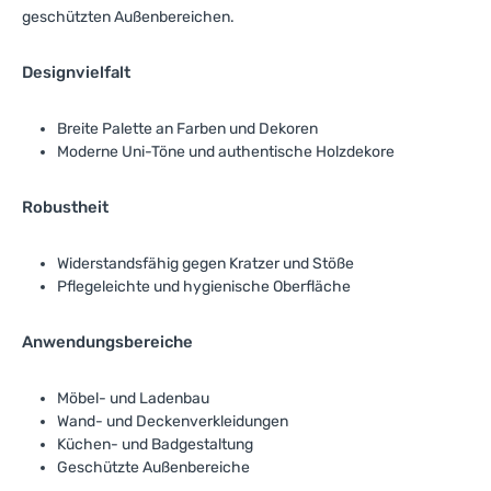
zögern Sie nicht, uns zu
geschützten Außenbereichen.
Sichtkanten eine edle Optik,
kontaktieren!
wodurch zusätzliche
Kantenbearbeitungen oft
Designvielfalt
überflüssig werden. Die
robuste Oberfläche ist
widerstandsfähig gegen
Breite Palette an Farben und Dekoren
äußere Einflüsse und eignet
Moderne Uni-Töne und authentische Holzdekore
sich daher hervorragend
für stark beanspruchte
Oberflächen im Wohn- oder
Robustheit
Objektbereich.In puncto
Sicherheit überzeugt die
Rone Plus Kompaktplatte
Widerstandsfähig gegen Kratzer und Stöße
durch die
Pflegeleichte und hygienische Oberfläch
e
Brandschutzklasse D-s2,
was sie zu einer sicheren
Wahl für verschiedene
Anwendungsbereiche
bauliche Anforderungen
macht. Die einfache
Verarbeitung ermöglicht
Möbel- und Ladenbau
eine präzise Umsetzung
Wand- und Deckenverkleidungen
Ihrer Entwürfe, egal ob es
Küchen- und Badgestaltung
um Trennwände,
Geschützte Außenbereiche
Tischplatten oder