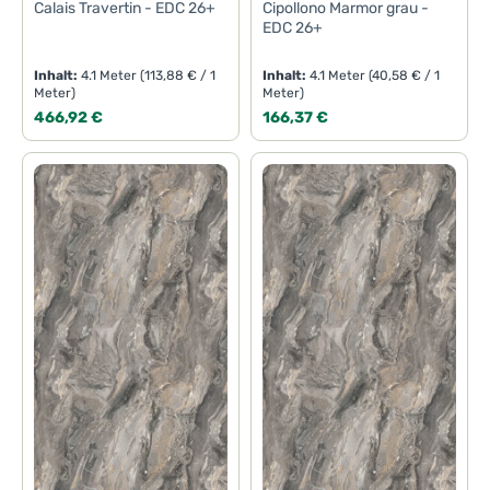
Calais Travertin - EDC 26+
Cipollono Marmor grau -
EDC 26+
Inhalt:
4.1 Meter
(113,88 € / 1
Inhalt:
4.1 Meter
(40,58 € / 1
Meter)
Meter)
Regulärer Preis:
Regulärer Preis:
466,92 €
166,37 €