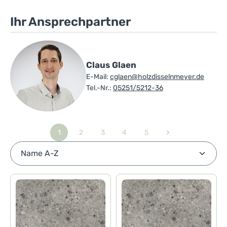
Ihr Ansprechpartner
Claus Glaen
E-Mail:
cglaen@holzdisselnmeyer.de
Tel.-Nr.:
05251/5212-36
1
2
3
4
5
Seite
Seite
Seite
Seite
Seite