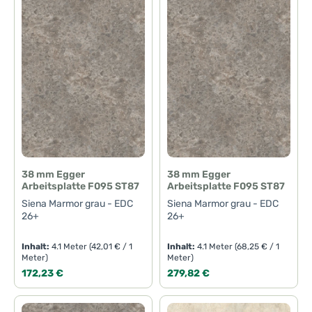
38 mm Egger
38 mm Egger
Arbeitsplatte F095 ST87
Arbeitsplatte F095 ST87
Siena Marmor grau - EDC
Siena Marmor grau - EDC
26+
26+
Inhalt:
4.1 Meter
(42,01 € / 1
Inhalt:
4.1 Meter
(68,25 € / 1
Meter)
Meter)
Regulärer Preis:
Regulärer Preis:
172,23 €
279,82 €