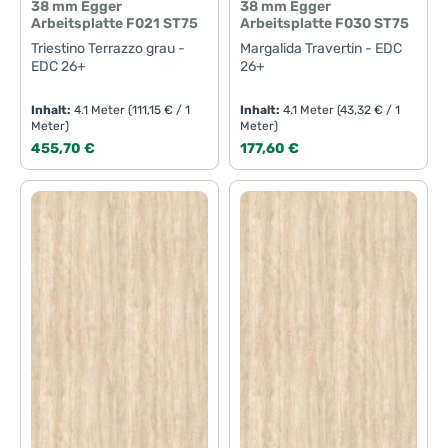
38 mm Egger
38 mm Egger
Arbeitsplatte F021 ST75
Arbeitsplatte F030 ST75
Triestino Terrazzo grau -
Margalida Travertin - EDC
EDC 26+
26+
Inhalt:
4.1 Meter
(111,15 € / 1
Inhalt:
4.1 Meter
(43,32 € / 1
Meter)
Meter)
Regulärer Preis:
Regulärer Preis:
455,70 €
177,60 €