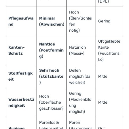
(DPL)
Hoch
Pflegeaufwa
Minimal
(Ölen/Schlei
Gering
nd
(Abwischen)
fen
nötig)
Oft geklebte
Nahtlos
Kanten-
Natürlich
Kante
(Postformin
Schutz
(Massiv)
(Feuchterisi
g)
ko)
Sehr hoch
Dellen
Stoßfestigk
(stützkante
möglich (da
Mittel
eit
)
weicher)
Gering
Hoch
Wasserbestä
(Fleckenbild
(Oberfläche
Mittel
ndigkeit
ung
geschlossen)
möglich)
Porenlos &
Poren
Hygiene
Lebensmittel
(Bakterienrisi
Gut