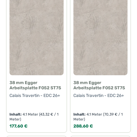
38 mm Egger
38 mm Egger
Arbeitsplatte F052 ST75
Arbeitsplatte F052 ST75
Calais Travertin - EDC 26+
Calais Travertin - EDC 26+
Inhalt:
4.1 Meter
(43,32 € / 1
Inhalt:
4.1 Meter
(70,39 € / 1
Meter)
Meter)
Regulärer Preis:
Regulärer Preis:
177,60 €
288,60 €