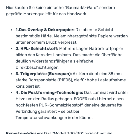
Hier kaufen Sie keine einfache "Baumarkt-Ware", sondern
geprüfte Markenqualität für das Handwerk.
1.
Das Overlay & Dekorpapier:
Die oberste Schicht
bestimmt die Härte. Melaminharzgetränkte Papiere werden
unter enormem Druck verpresst.
2. HPL-Schichtstoff:
Mehrere Lagen Natronkraftpapier
bilden den Kern des Laminats. Das macht die Oberfläche
deutlich widerstandsfähiger als einfache
Direktbeschichtungen.
3. Trägerplatte (Eurospan):
Als Kern dient eine 38 mm
starke Rohspanplatte (E1E05), die für hohe Lastaufnahme
konzipiert ist.
4. Die Postforming-Technologie:
Das Laminat wird unter
Hitze um den Radius gebogen. EGGER nutzt hierbei einen
hochfesten PUR-Schmelzklebstoff, der eine dauerhafte
Verbindung garantiert – selbst bei
Temperaturschwankungen in der Küche.
Experten-Wissen:
Das "Modell 300/30" bezeichnet die