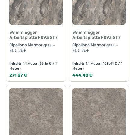
38 mm Egger
38 mm Egger
Arbeitsplatte F093 ST7
Arbeitsplatte F093 ST7
Cipollono Marmor grau -
Cipollono Marmor grau -
EDC 26+
EDC 26+
Inhalt:
4.1 Meter
(66,16 € / 1
Inhalt:
4.1 Meter
(108,41 € / 1
Meter)
Meter)
Regulärer Preis:
Regulärer Preis:
271,27 €
444,48 €