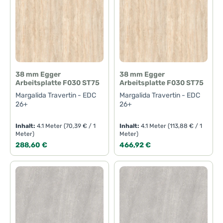
38 mm Egger
38 mm Egger
Arbeitsplatte F030 ST75
Arbeitsplatte F030 ST75
Margalida Travertin - EDC
Margalida Travertin - EDC
26+
26+
Inhalt:
4.1 Meter
(70,39 € / 1
Inhalt:
4.1 Meter
(113,88 € / 1
Meter)
Meter)
Regulärer Preis:
Regulärer Preis:
288,60 €
466,92 €