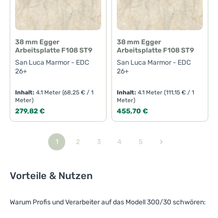
a
g
e
38 mm Egger
38 mm Egger
Arbeitsplatte F108 ST9
Arbeitsplatte F108 ST9
San Luca Marmor - EDC
San Luca Marmor - EDC
26+
26+
Inhalt:
4.1 Meter
(68,25 € / 1
Inhalt:
4.1 Meter
(111,15 € / 1
Meter)
Meter)
Regulärer Preis:
Regulärer Preis:
279,82 €
455,70 €
1
2
3
4
5
Seite
Seite
Seite
Seite
Seite
Vorteile & Nutzen
Warum Profis und Verarbeiter auf das Modell 300/30 schwören: