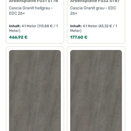
Arbeitsplatte F031 ST78
Arbeitsplatte F032 ST87
Cascia Granit hellgrau -
Cascia Granit grau - EDC
EDC 26+
26+
Inhalt:
4.1 Meter
(113,88 € / 1
Inhalt:
4.1 Meter
(43,32 € / 1
Meter)
Meter)
Regulärer Preis:
Regulärer Preis:
466,92 €
177,60 €