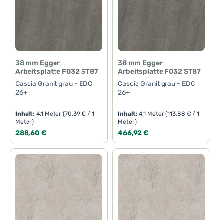
38 mm Egger
38 mm Egger
Arbeitsplatte F032 ST87
Arbeitsplatte F032 ST87
Cascia Granit grau - EDC
Cascia Granit grau - EDC
26+
26+
Inhalt:
4.1 Meter
(70,39 € / 1
Inhalt:
4.1 Meter
(113,88 € / 1
Meter)
Meter)
Regulärer Preis:
Regulärer Preis:
288,60 €
466,92 €