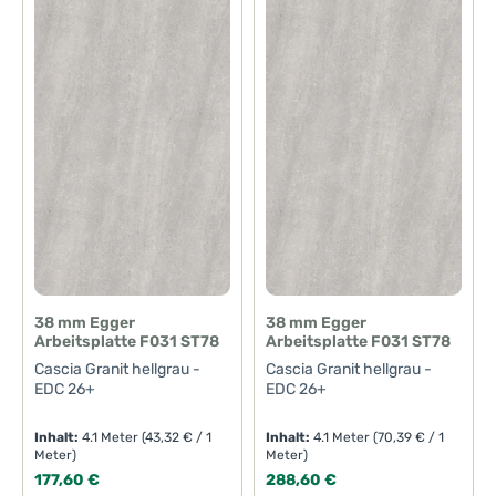
38 mm Egger
38 mm Egger
Arbeitsplatte F031 ST78
Arbeitsplatte F031 ST78
Cascia Granit hellgrau -
Cascia Granit hellgrau -
EDC 26+
EDC 26+
Inhalt:
4.1 Meter
(43,32 € / 1
Inhalt:
4.1 Meter
(70,39 € / 1
Meter)
Meter)
Regulärer Preis:
Regulärer Preis:
177,60 €
288,60 €