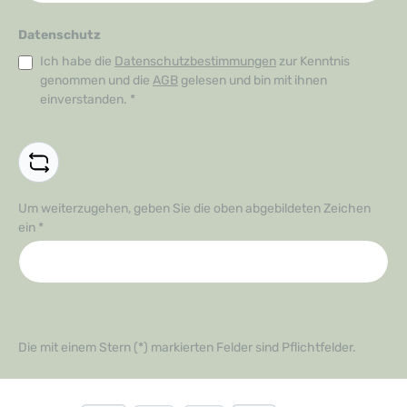
Datenschutz
Ich habe die
Datenschutzbestimmungen
zur Kenntnis
genommen und die
AGB
gelesen und bin mit ihnen
einverstanden.
*
Um weiterzugehen, geben Sie die oben abgebildeten Zeichen
ein
*
Die mit einem Stern (*) markierten Felder sind Pflichtfelder.