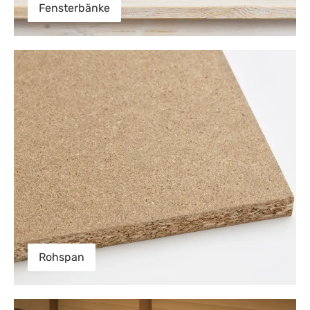
Fensterbänke
Rohspan
Rohspan
MDF-Platten