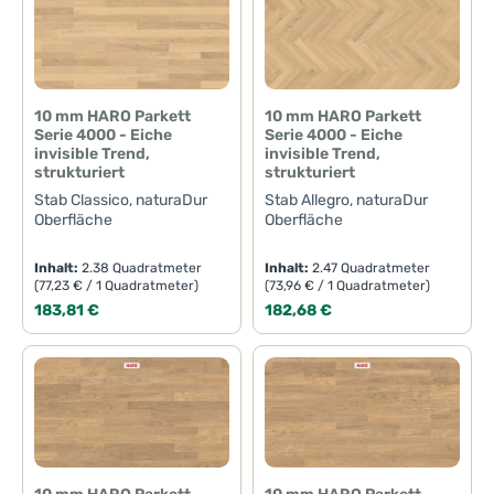
10 mm HARO Parkett
10 mm HARO Parkett
Serie 4000 - Eiche
Serie 4000 - Eiche
invisible Trend,
invisible Trend,
strukturiert
strukturiert
Stab Classico, naturaDur
Stab Allegro, naturaDur
Oberfläche
Oberfläche
Inhalt:
2.38 Quadratmeter
Inhalt:
2.47 Quadratmeter
(77,23 € / 1 Quadratmeter)
(73,96 € / 1 Quadratmeter)
Regulärer Preis:
Regulärer Preis:
183,81 €
182,68 €