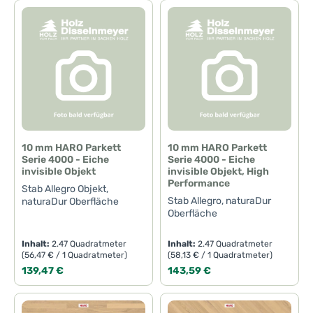
10 mm HARO Parkett
10 mm HARO Parkett
Serie 4000 - Eiche
Serie 4000 - Eiche
invisible Objekt
invisible Objekt, High
Performance
Stab Allegro Objekt,
Stab Allegro, naturaDur
naturaDur Oberfläche
Oberfläche
Inhalt:
2.47 Quadratmeter
Inhalt:
2.47 Quadratmeter
(56,47 € / 1 Quadratmeter)
(58,13 € / 1 Quadratmeter)
Regulärer Preis:
Regulärer Preis:
139,47 €
143,59 €