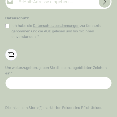
Datenschutz
Ich habe die
Datenschutzbestimmungen
zur Kenntnis
genommen und die
AGB
gelesen und bin mit ihnen
einverstanden.
*
Um weiterzugehen, geben Sie die oben abgebildeten Zeichen
ein
*
Die mit einem Stern (*) markierten Felder sind Pflichtfelder.