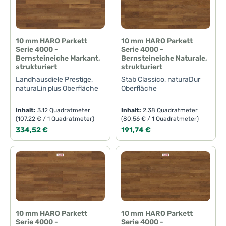
10 mm HARO Parkett
10 mm HARO Parkett
Serie 4000 -
Serie 4000 -
Bernsteineiche Markant,
Bernsteineiche Naturale,
strukturiert
strukturiert
Landhausdiele Prestige,
Stab Classico, naturaDur
naturaLin plus Oberfläche
Oberfläche
Inhalt:
3.12 Quadratmeter
Inhalt:
2.38 Quadratmeter
(107,22 € / 1 Quadratmeter)
(80,56 € / 1 Quadratmeter)
Regulärer Preis:
Regulärer Preis:
334,52 €
191,74 €
10 mm HARO Parkett
10 mm HARO Parkett
Serie 4000 -
Serie 4000 -