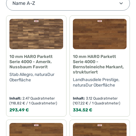
10 mm HARO Parkett
10 mm HARO Parkett
Serie 4000 - Amerik.
Serie 4000 -
Nussbaum Favorit
Bernsteineiche Markant,
strukturiert
Stab Allegro, naturaDur
Landhausdiele Prestige,
Oberfläche
naturaDur Oberfläche
Inhalt:
2.47 Quadratmeter
Inhalt:
3.12 Quadratmeter
(118,82 € / 1 Quadratmeter)
(107,22 € / 1 Quadratmeter)
Regulärer Preis:
Regulärer Preis:
293,49 €
334,52 €