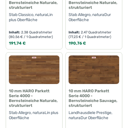
Bernsteineiche Naturale,
Bernsteineiche Naturale,
strukturiert
strukturiert
Stab Classico, naturaLin
Stab Allegro, naturaDur
plus Oberfläche
Oberfläche
Inhalt:
2.38 Quadratmeter
Inhalt:
2.47 Quadratmeter
(80,56 € / 1 Quadratmeter)
(77,23 € / 1 Quadratmeter)
Regulärer Preis:
Regulärer Preis:
191,74 €
190,76 €
10 mm HARO Parkett
10 mm HARO Parkett
Serie 4000 -
Serie 4000 -
Bernsteineiche Naturale,
Bernsteineiche Sauvage,
strukturiert
strukturiert
Stab Allegro, naturaLin plus
Landhausdiele Prestige,
Oberfläche
naturaDur Oberfläche