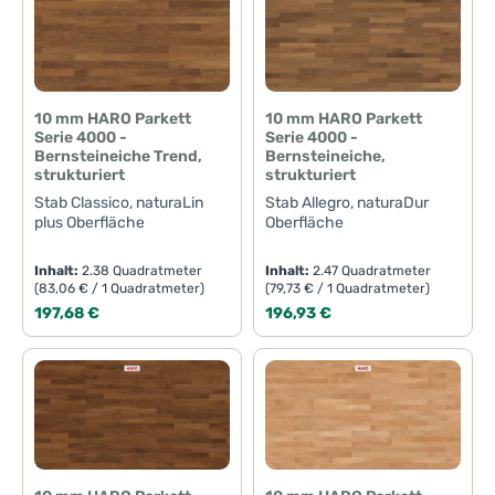
10 mm HARO Parkett
10 mm HARO Parkett
Serie 4000 -
Serie 4000 -
Bernsteineiche Trend,
Bernsteineiche,
strukturiert
strukturiert
Stab Classico, naturaLin
Stab Allegro, naturaDur
plus Oberfläche
Oberfläche
Inhalt:
2.38 Quadratmeter
Inhalt:
2.47 Quadratmeter
(83,06 € / 1 Quadratmeter)
(79,73 € / 1 Quadratmeter)
Regulärer Preis:
Regulärer Preis:
197,68 €
196,93 €