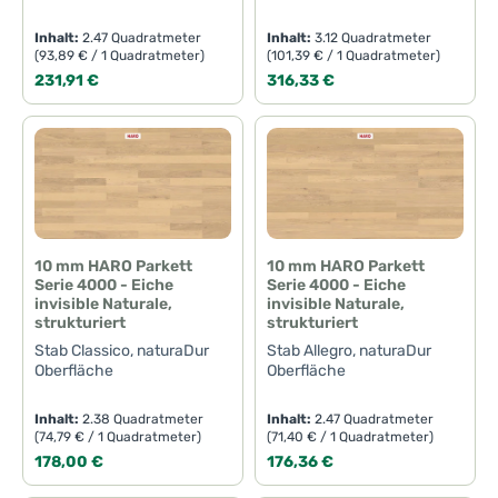
Inhalt:
2.47 Quadratmeter
Inhalt:
3.12 Quadratmeter
(93,89 € / 1 Quadratmeter)
(101,39 € / 1 Quadratmeter)
Regulärer Preis:
Regulärer Preis:
231,91 €
316,33 €
10 mm HARO Parkett
10 mm HARO Parkett
Serie 4000 - Eiche
Serie 4000 - Eiche
invisible Naturale,
invisible Naturale,
strukturiert
strukturiert
Stab Classico, naturaDur
Stab Allegro, naturaDur
Oberfläche
Oberfläche
Inhalt:
2.38 Quadratmeter
Inhalt:
2.47 Quadratmeter
(74,79 € / 1 Quadratmeter)
(71,40 € / 1 Quadratmeter)
Regulärer Preis:
Regulärer Preis:
178,00 €
176,36 €