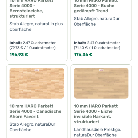
10 mm HARO Parkett
10 mm HARO Parkett
Serie 4000 -
Serie 4000 - Buche
Bernsteineiche,
gedämpft Trend
strukturiert
Stab Allegro, naturaDur
Stab Allegro, naturaLin plus
Oberfläche
Oberfläche
Inhalt:
2.47 Quadratmeter
Inhalt:
2.47 Quadratmeter
(79,73 € / 1 Quadratmeter)
(71,40 € / 1 Quadratmeter)
Regulärer Preis:
Regulärer Preis:
196,93 €
176,36 €
10 mm HARO Parkett
10 mm HARO Parkett
Serie 4000 - Canadische
Serie 4000 - Eiche
Ahorn Favorit
invisible Markant,
strukturiert
Stab Allegro, naturaDur
Landhausdiele Prestige,
Oberfläche
naturaDur Oberfläche