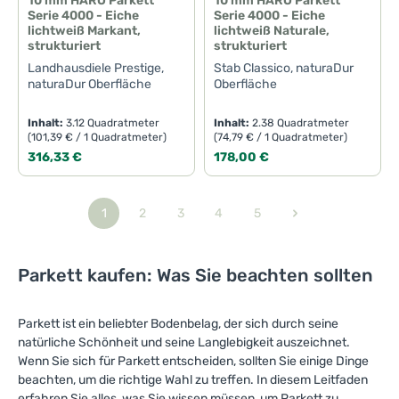
10 mm HARO Parkett
10 mm HARO Parkett
Serie 4000 - Eiche
Serie 4000 - Eiche
lichtweiß Markant,
lichtweiß Naturale,
strukturiert
strukturiert
Landhausdiele Prestige,
Stab Classico, naturaDur
naturaDur Oberfläche
Oberfläche
Inhalt:
3.12 Quadratmeter
Inhalt:
2.38 Quadratmeter
(101,39 € / 1 Quadratmeter)
(74,79 € / 1 Quadratmeter)
Regulärer Preis:
Regulärer Preis:
316,33 €
178,00 €
1
2
3
4
5
Seite
Seite
Seite
Seite
Seite
Parkett kaufen: Was Sie beachten sollten
Parkett ist ein beliebter Bodenbelag, der sich durch seine
natürliche Schönheit und seine Langlebigkeit auszeichnet.
Wenn Sie sich für Parkett entscheiden, sollten Sie einige Dinge
beachten, um die richtige Wahl zu treffen. In diesem Leitfaden
erfahren Sie alles, was Sie wissen müssen, um Parkett zu