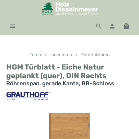
Zum Hauptinhalt springen
Waren
Türen
Innentüren
Echtholztüren
HGM Türblatt - Eiche Natur
geplankt (quer), DIN Rechts
Röhrenspan, gerade Kante, BB-Schloss
Bildergalerie überspringen