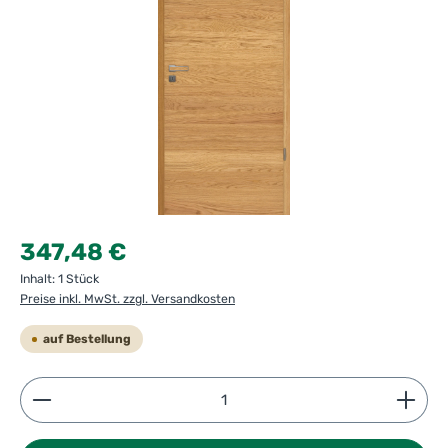
Regulärer Preis:
347,48 €
Inhalt:
1 Stück
Preise inkl. MwSt. zzgl. Versandkosten
auf Bestellung
Produkt Anzahl: Gib den gewünschten Wert ein ode