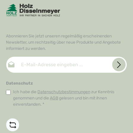
f
e
r
z
e
i
t
:
1
-
Abonnieren Sie jetzt unseren regelmäßig erscheinenden
3
T
Newsletter, um rechtzeitig über neue Produkte und Angebote
a
g
informiert zu werden.
e
E-Mail-Adresse*
Datenschutz
Ich habe die
Datenschutzbestimmungen
zur Kenntnis
genommen und die
AGB
gelesen und bin mit ihnen
einverstanden.
*