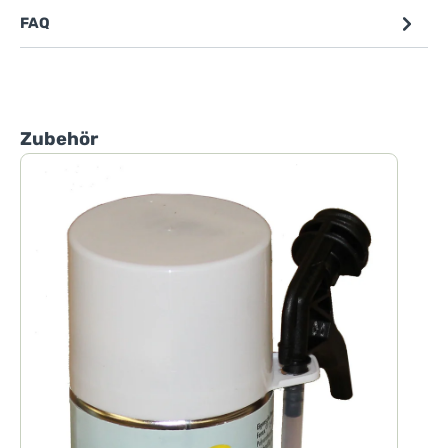
FAQ
Produktgalerie überspringen
Zubehör