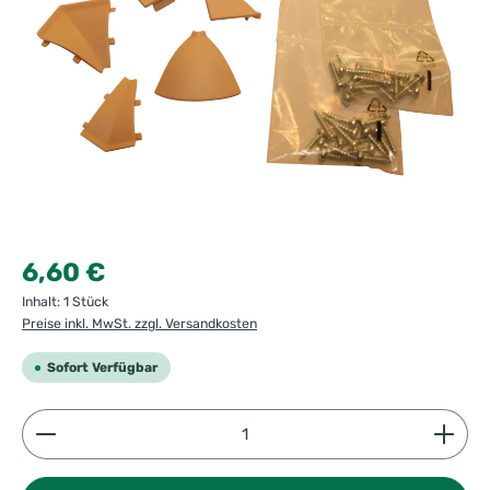
Regulärer Preis:
6,60 €
Inhalt:
1 Stück
Preise inkl. MwSt. zzgl. Versandkosten
Sofort Verfügbar
Produkt Anzahl: Gib den gewünschten Wert ein ode