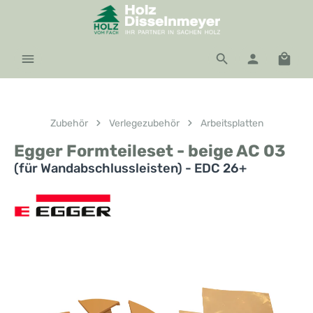
Zum Hauptinhalt springen
Waren
Zubehör
Verlegezubehör
Arbeitsplatten
Egger Formteileset - beige AC 03
(für Wandabschlussleisten) - EDC 26+
Bildergalerie überspringen