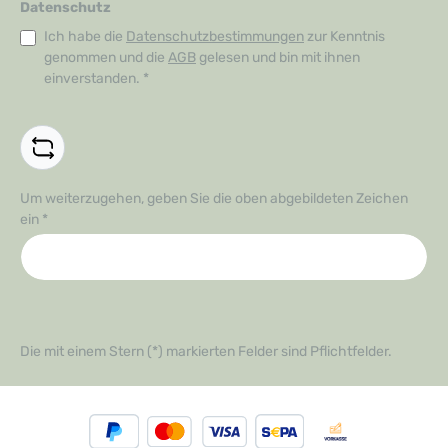
Datenschutz
Ich habe die
Datenschutzbestimmungen
zur Kenntnis
genommen und die
AGB
gelesen und bin mit ihnen
einverstanden.
*
Um weiterzugehen, geben Sie die oben abgebildeten Zeichen
ein
*
Die mit einem Stern (*) markierten Felder sind Pflichtfelder.