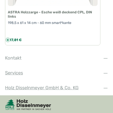
ASTRA Holzzarge - Esche weiß deckend CPL, DIN
links
198,5 x 61 x 14 cm - 60 mm smart²kante
Regulärer Preis:
117,81 €
S
o
f
o
r
t
Kontakt
v
e
r
f
ü
Services
g
b
a
r
,
Holz Disselnmeyer GmbH & Co. KG
L
i
e
f
e
r
z
e
i