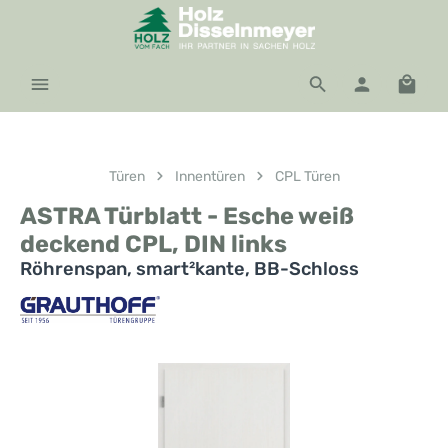
Zum Hauptinhalt springen
Waren
Türen
Innentüren
CPL Türen
ASTRA Türblatt - Esche weiß
deckend CPL, DIN links
Röhrenspan, smart²kante, BB-Schloss
Bildergalerie überspringen