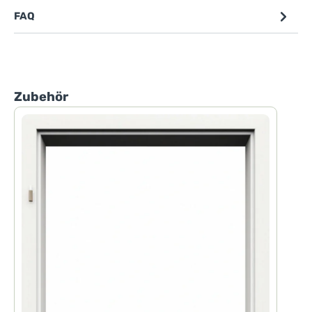
FAQ
Produktgalerie überspringen
Zubehör