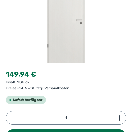
Regulärer Preis:
149,94 €
Inhalt:
1 Stück
Preise inkl. MwSt. zzgl. Versandkosten
Sofort Verfügbar
Produkt Anzahl: Gib den gewünschten Wert ein ode