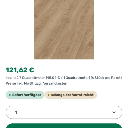
Regulärer Preis:
121,62 €
Inhalt:
2.7 Quadratmeter
(45,04 € / 1 Quadratmeter)
(6 Stück pro Paket)
Preise inkl. MwSt. zzgl. Versandkosten
Sofort Verfügbar
solange der Vorrat reicht
Produkt Anzahl: Gib den gewünschten Wert ein ode