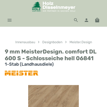
Zum Hauptinhalt springen
Waren
Innenausbau
Designboden
Meister.Design
9 mm MeisterDesign. comfort DL
600 S - Schlosseiche hell 06841
1-Stab (Landhausdiele)
Bildergalerie überspringen