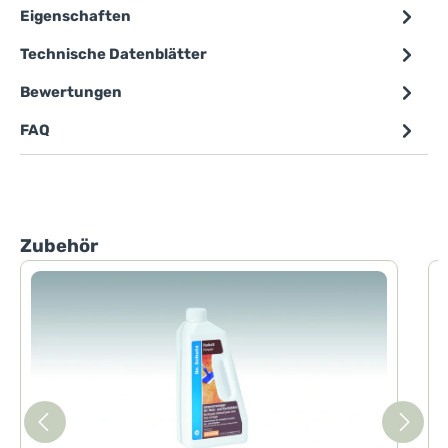
Eigenschaften
Technische Datenblätter
Bewertungen
FAQ
Produktgalerie überspringen
Zubehör
D
D
I
m
B
u
d
s
a