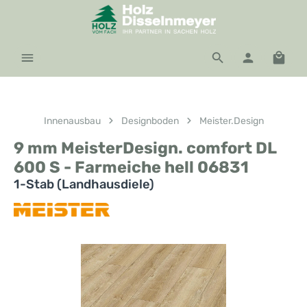
Zum Hauptinhalt springen
Waren
Innenausbau
Designboden
Meister.Design
9 mm MeisterDesign. comfort DL
600 S - Farmeiche hell 06831
1-Stab (Landhausdiele)
Bildergalerie überspringen