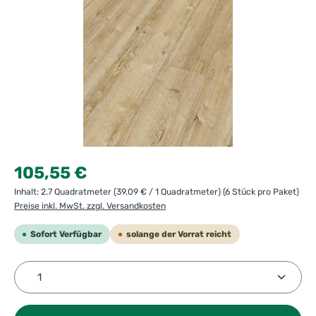
Regulärer Preis:
105,55 €
Inhalt:
2.7 Quadratmeter
(39,09 € / 1 Quadratmeter)
(6 Stück pro Paket)
Preise inkl. MwSt. zzgl. Versandkosten
Sofort Verfügbar
solange der Vorrat reicht
Produkt Anzahl: Gib den gewünschten Wert ein ode