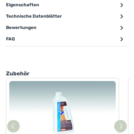
Eigenschaften
Technische Datenblätter
Bewertungen
FAQ
Produktgalerie überspringen
Zubehör
D
D
I
m
B
u
d
s
a