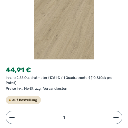
Regulärer Preis:
44,91 €
Inhalt:
2.55 Quadratmeter
(17,61 € / 1 Quadratmeter)
(10 Stück pro
Paket)
Preise inkl. MwSt. zzgl. Versandkosten
auf Bestellung
Produkt Anzahl: Gib den gewünschten Wert ein ode