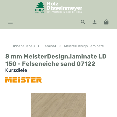
Zum Hauptinhalt springen
Waren
Innenausbau
Laminat
MeisterDesign. laminate
8 mm MeisterDesign.laminate LD
150 - Felseneiche sand 07122
Kurzdiele
Bildergalerie überspringen