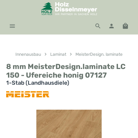
Zum Hauptinhalt springen
Waren
Innenausbau
Laminat
MeisterDesign. laminate
8 mm MeisterDesign.laminate LC
150 - Ufereiche honig 07127
1-Stab (Landhausdiele)
Bildergalerie überspringen