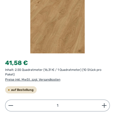
Regulärer Preis:
41,58 €
Inhalt:
2.55 Quadratmeter
(16,31 € / 1 Quadratmeter)
(10 Stück pro
Paket)
Preise inkl. MwSt. zzgl. Versandkosten
auf Bestellung
Produkt Anzahl: Gib den gewünschten Wert ein ode