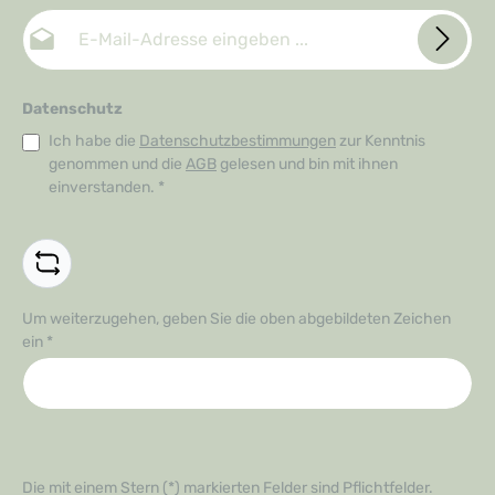
E-Mail-Adresse*
Datenschutz
Ich habe die
Datenschutzbestimmungen
zur Kenntnis
genommen und die
AGB
gelesen und bin mit ihnen
einverstanden.
*
Um weiterzugehen, geben Sie die oben abgebildeten Zeichen
ein
*
Die mit einem Stern (*) markierten Felder sind Pflichtfelder.