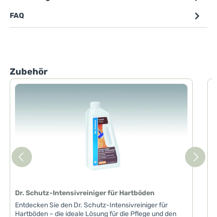
FAQ
Produktgalerie überspringen
Zubehör
D
D
I
m
B
u
d
s
a
w
V
Dr. Schutz-Intensivreiniger für Hartböden
V
P
Entdecken Sie den Dr. Schutz-Intensivreiniger für
W
Hartböden – die ideale Lösung für die Pflege und den