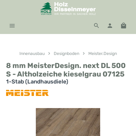
Zum Hauptinhalt springen
Waren
Innenausbau
Designboden
Meister.Design
8 mm MeisterDesign. next DL 500
S - Altholzeiche kieselgrau 07125
1-Stab (Landhausdiele)
Bildergalerie überspringen