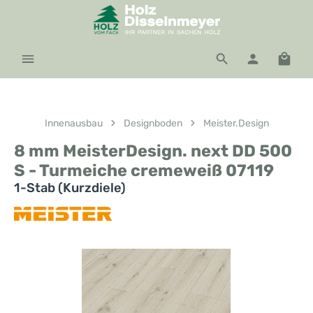
Zum Hauptinhalt springen
Waren
Innenausbau
Designboden
Meister.Design
8 mm MeisterDesign. next DD 500
S - Turmeiche cremeweiß 07119
1-Stab (Kurzdiele)
Bildergalerie überspringen