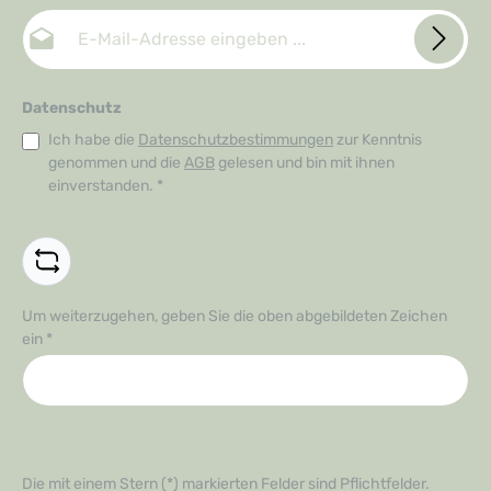
E-Mail-Adresse*
Datenschutz
Ich habe die
Datenschutzbestimmungen
zur Kenntnis
genommen und die
AGB
gelesen und bin mit ihnen
einverstanden.
*
Um weiterzugehen, geben Sie die oben abgebildeten Zeichen
ein
*
Die mit einem Stern (*) markierten Felder sind Pflichtfelder.