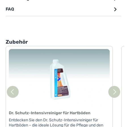
FAQ
Produktgalerie überspringen
Zubehör
D
D
I
m
B
u
d
s
a
w
V
Dr. Schutz-Intensivreiniger für Hartböden
V
P
Entdecken Sie den Dr. Schutz-Intensivreiniger für
W
Hartböden – die ideale Lösung für die Pflege und den