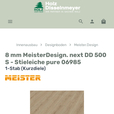
Zum Hauptinhalt springen
Waren
Innenausbau
Designboden
Meister.Design
8 mm MeisterDesign. next DD 500
S - Stieleiche pure 06985
1-Stab (Kurzdiele)
Bildergalerie überspringen