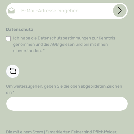
E-Mail-Adresse*
Datenschutz
Ich habe die
Datenschutzbestimmungen
zur Kenntnis
genommen und die
AGB
gelesen und bin mit ihnen
einverstanden.
*
Um weiterzugehen, geben Sie die oben abgebildeten Zeichen
ein
*
Die mit einem Stern (*) markierten Felder sind Pflichtfelder.