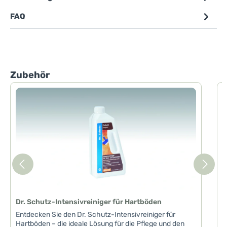
FAQ
Produktgalerie überspringen
Zubehör
D
D
I
m
B
u
d
s
a
w
V
Dr. Schutz-Intensivreiniger für Hartböden
V
P
Entdecken Sie den Dr. Schutz-Intensivreiniger für
W
Hartböden – die ideale Lösung für die Pflege und den