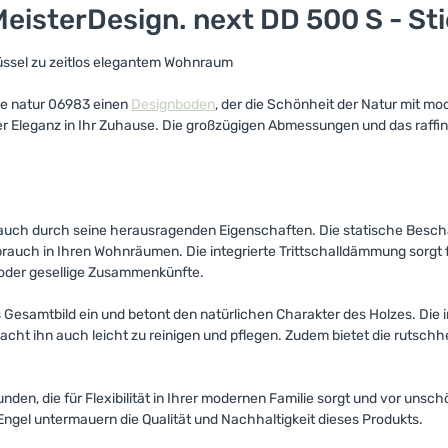
isterDesign. next DD 500 S - Sti
lüssel zu zeitlos elegantem Wohnraum
he natur 06983 einen
Designboden
, der die Schönheit der Natur mit mo
er Eleganz in Ihr Zuhause. Die großzügigen Abmessungen und das raffi
 auch durch seine herausragenden Eigenschaften. Die statische Besch
Gebrauch in Ihren Wohnräumen. Die integrierte Trittschalldämmung sorg
 oder gesellige Zusammenkünfte.
as Gesamtbild ein und betont den natürlichen Charakter des Holzes. Di
cht ihn auch leicht zu reinigen und pflegen. Zudem bietet die rutschh
tunden, die für Flexibilität in Ihrer modernen Familie sorgt und vor u
gel untermauern die Qualität und Nachhaltigkeit dieses Produkts.