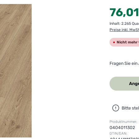
Regulärer Preis
76,01
Inhalt:
2.265 Qu
Preise inkl. MwS
Nicht mehr 
Fragen Sie ein
Ange
Bitte st
Produktnummer:
0404011302
GTIN/EAN: