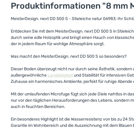
Produktinformationen "8 mm Me
MeisterDesign. next DD 500 S - Stieleiche natur 06983: Ihr Sch
Entdecken Sie mit dem MeisterDesign. next DD 500 S in Stieleic
durch seine edle Holzoptik und bringt einen Hauch von klassisch
der in jedem Raum für wohlige Atmosphäre sorgt.
Was macht den MeisterDesign. next DD 500 S so besonders?
Dieser Boden überzeugt nicht nur durch seine Ästhetik, sondern
außergewöhnliche
Langlebigkeit
und Stabilität für intensiven 
Zuhause ein harmonisches Ambiente, perfekt für ruhige Abende
Mit der umlaufenden Microfuge fügt sich jede Diele nahtlos in d
nur vor den täglichen Herausforderungen des Lebens, sondern ma
auch in feuchten Bereichen.
Ein besonderes Highlight ist die Wasserresistenz von bis zu 24 S
Garantie im Wohnbereich und die Auszeichnung mit dem Blauen En