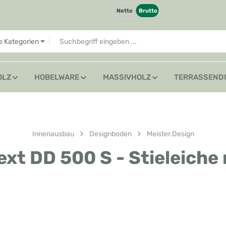
Netto
Brutto
le Kategorien
OLZ
HOBELWARE
MASSIVHOLZ
TERRASSEND
Innenausbau
Designboden
Meister.Design
xt DD 500 S - Stieleiche