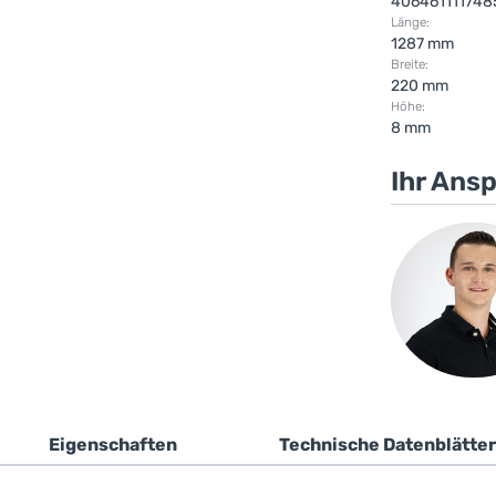
406461111748
Länge:
1287 mm
Breite:
220 mm
Höhe:
8 mm
Ihr Ans
Eigenschaften
Technische Datenblätter