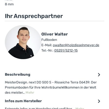
8 mm
Ihr Ansprechpartner
Oliver Walter
Fußboden
E-Mail:
owalter@holzdisselnmeyer.de
Tel.-Nr.:
05251/5212-15
Beschreibung
MeisterDesign. next DD 500 S - Risseiche Terra 06439: Der
Premiumboden für Ihre WohnträumeWillkommen in der Welt
des meister…
Mehr
Infos zum Hersteller
Folgende Infos zum Hersteller sind verfübar...
Mehr