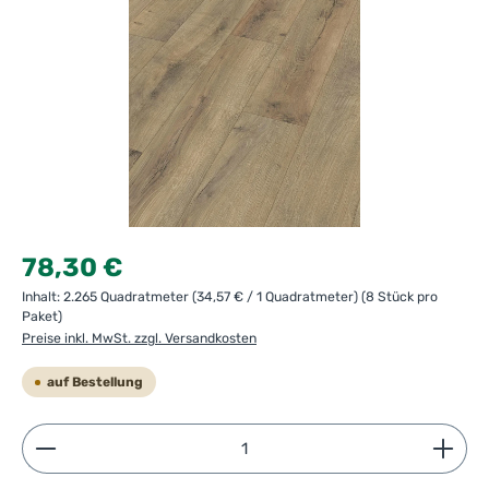
Regulärer Preis:
78,30 €
Inhalt:
2.265 Quadratmeter
(34,57 € / 1 Quadratmeter)
(8 Stück pro
Paket)
Preise inkl. MwSt. zzgl. Versandkosten
auf Bestellung
Produkt Anzahl: Gib den gewünschten Wert ein ode