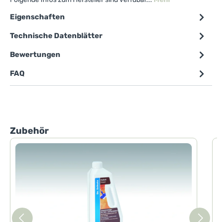
Eigenschaften
Technische Datenblätter
Bewertungen
FAQ
Produktgalerie überspringen
Zubehör
D
D
I
m
B
u
d
s