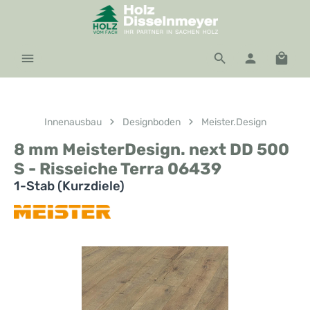
Zum Hauptinhalt springen
Waren
Innenausbau
Designboden
Meister.Design
8 mm MeisterDesign. next DD 500
S - Risseiche Terra 06439
1-Stab (Kurzdiele)
Bildergalerie überspringen