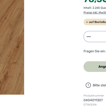
Inhalt:
2.265 Qu
Preise inkl. MwS
auf Bestell
Produkt 
Fragen Sie ein
Ange
Bitte st
Produktnummer:
0404011307
GTIN/EAN: