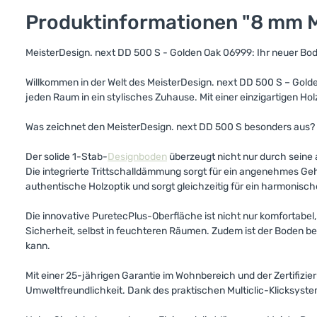
Produktinformationen "8 mm M
MeisterDesign. next DD 500 S - Golden Oak 06999: Ihr neuer B
Willkommen in der Welt des MeisterDesign. next DD 500 S – Gold
jeden Raum in ein stylisches Zuhause. Mit einer einzigartigen H
Was zeichnet den MeisterDesign. next DD 500 S besonders aus?
Der solide 1-Stab-
Designboden
überzeugt nicht nur durch seine 
Die integrierte Trittschalldämmung sorgt für ein angenehmes Geh
authentische Holzoptik und sorgt gleichzeitig für ein harmonisc
Die innovative PuretecPlus-Oberfläche ist nicht nur komfortabe
Sicherheit, selbst in feuchteren Räumen. Zudem ist der Boden b
kann.
Mit einer 25-jährigen Garantie im Wohnbereich und der Zertifizie
Umweltfreundlichkeit. Dank des praktischen Multiclic-Klicksyste