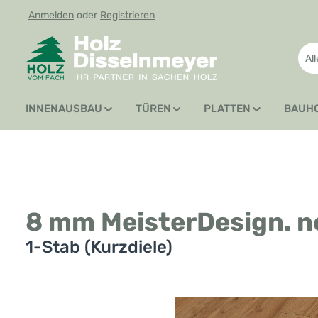
Anmelden
oder
Registrieren
 Hauptinhalt springen
Zur Suche springen
Zur Hauptnavigation springen
Al
INNENAUSBAU
TÜREN
PLATTEN
BAUH
8 mm MeisterDesign. n
1-Stab (Kurzdiele)
Bildergalerie überspringen