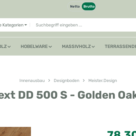
Netto
Brutto
le Kategorien
OLZ
HOBELWARE
MASSIVHOLZ
TERRASSEND
Innenausbau
Designboden
Meister.Design
ext DD 500 S - Golden Oa
Regulärer Preis
78,3