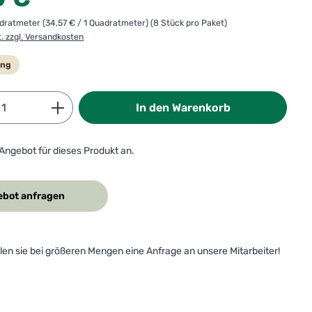
adratmeter
(34,57 € / 1 Quadratmeter)
(8 Stück pro Paket)
t. zzgl. Versandkosten
ung
Anzahl: Gib den gewünschten Wert ein od
In den Warenkorb
 Angebot für dieses Produkt an.
bot anfragen
ellen sie bei größeren Mengen eine Anfrage an unsere Mitarbeiter!