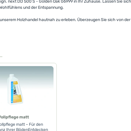
ign. next DD 500 S - Golden Oak 06999 in Ihr Zuhause. Lassen Sie sic
 Wohlfühlens und der Entspannung.
 unserem Holzhandel hautnah zu erleben. Überzeugen Sie sich von der Qu
Vollpflege matt
ollpflege matt – Für den
anz Ihrer BödenEntdecken