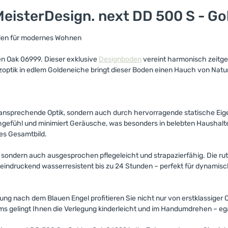
eisterDesign. next DD 500 S - Go
oden für modernes Wohnen
en Oak 06999. Dieser exklusive
Designboden
vereint harmonisch zeitg
olzoptik in edlem Goldeneiche bringt dieser Boden einen Hauch von Nat
ansprechende Optik, sondern auch durch hervorragende statische Eige
gefühl und minimiert Geräusche, was besonders in belebten Haushalten 
hes Gesamtbild.
l, sondern auch ausgesprochen pflegeleicht und strapazierfähig. Die
eeindruckend wasserresistent bis zu 24 Stunden – perfekt für dynamis
rung nach dem Blauen Engel profitieren Sie nicht nur von erstklassiger 
ms gelingt Ihnen die Verlegung kinderleicht und im Handumdrehen – ega