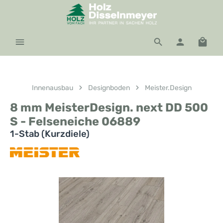
Zum Hauptinhalt springen
Waren
Innenausbau
Designboden
Meister.Design
8 mm MeisterDesign. next DD 500
S - Felseneiche 06889
1-Stab (Kurzdiele)
Bildergalerie überspringen