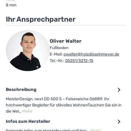
8 mm
Ihr Ansprechpartner
Oliver Walter
Fußboden
E-Mail:
owalter@holzdisselnmeyer.de
Tel.-Nr.:
05251/5212-15
Beschreibung
MeisterDesign. next DD 500 S – Felseneiche 06889: Ihr
hochwertiger Begleiter für stilvolles WohnenTauchen Sie ein in
die Wel…
Mehr
Infos zum Hersteller
Folgende Infos zum Hersteller sind verfübar...
Mehr