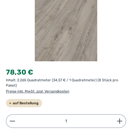
Regulärer Preis:
78,30 €
Inhalt:
2.265 Quadratmeter
(34,57 € / 1 Quadratmeter)
(8 Stück pro
Paket)
Preise inkl. MwSt. zzgl. Versandkosten
auf Bestellung
Produkt Anzahl: Gib den gewünschten Wert ein ode