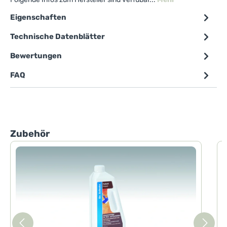
Eigenschaften
Technische Datenblätter
Bewertungen
FAQ
Produktgalerie überspringen
Zubehör
D
D
I
m
B
u
d
s