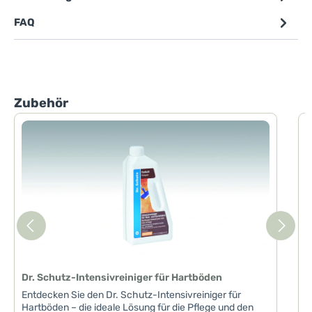
FAQ
Produktgalerie überspringen
Zubehör
D
D
I
m
B
u
d
s
a
w
V
Dr. Schutz-Intensivreiniger für Hartböden
V
P
Entdecken Sie den Dr. Schutz-Intensivreiniger für
W
Hartböden – die ideale Lösung für die Pflege und den