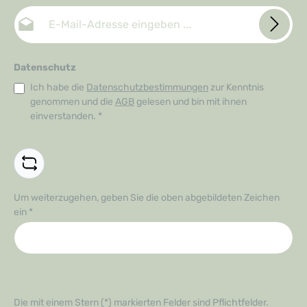
E-Mail-Adresse*
Datenschutz
Ich habe die
Datenschutzbestimmungen
zur Kenntnis
genommen und die
AGB
gelesen und bin mit ihnen
einverstanden.
*
Um weiterzugehen, geben Sie die oben abgebildeten Zeichen
ein
*
Die mit einem Stern (*) markierten Felder sind Pflichtfelder.