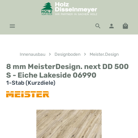
Zum Hauptinhalt springen
Waren
Innenausbau
Designboden
Meister.Design
8 mm MeisterDesign. next DD 500
S - Eiche Lakeside 06990
1-Stab (Kurzdiele)
Bildergalerie überspringen