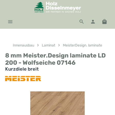
Zum Hauptinhalt springen
Waren
Innenausbau
Laminat
MeisterDesign. laminate
8 mm Meister.Design laminate LD
200 - Wolfseiche 07146
Kurzdiele breit
Bildergalerie überspringen