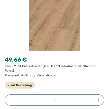
Regulärer Preis:
49,66 €
Inhalt:
2.514 Quadratmeter
(19,75 € / 1 Quadratmeter)
(8 Stück pro
Paket)
Preise inkl. MwSt. zzgl. Versandkosten
auf Bestellung
Produkt Anzahl: Gib den gewünschten Wert ein ode