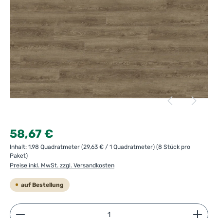
Regulärer Preis:
58,67 €
Inhalt:
1.98 Quadratmeter
(29,63 € / 1 Quadratmeter)
(8 Stück pro
Paket)
Preise inkl. MwSt. zzgl. Versandkosten
auf Bestellung
Produkt Anzahl: Gib den gewünschten Wert ein ode