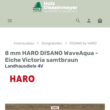
Zum Hauptinhalt springen
Waren
Innenausbau
Designboden
DISANO by HARO
8 mm HARO DISANO WaveAqua -
Eiche Victoria samtbraun
Landhausdiele 4V
Bildergalerie überspringen