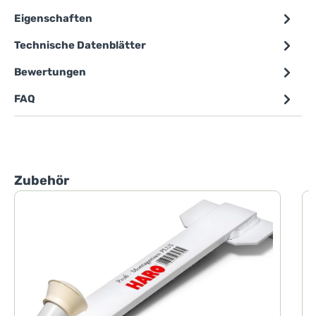
Eigenschaften
Technische Datenblätter
Bewertungen
FAQ
Produktgalerie überspringen
Zubehör
V
0