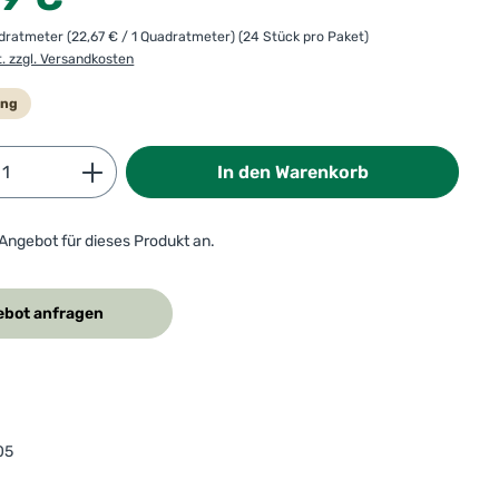
adratmeter
(22,67 € / 1 Quadratmeter)
(24 Stück pro Paket)
t. zzgl. Versandkosten
ung
Anzahl: Gib den gewünschten Wert ein od
In den Warenkorb
 Angebot für dieses Produkt an.
bot anfragen
05