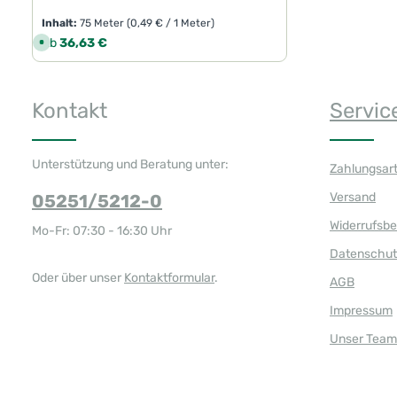
Inhalt:
75 Meter
(0,49 € / 1 Meter)
Regulärer Preis:
Ab
36,63 €
S
o
f
o
r
t
Kontakt
Servic
v
e
r
f
ü
g
Unterstützung und Beratung unter:
Zahlungsar
b
a
r
Versand
05251/5212-0
,
L
i
Widerrufsb
Mo-Fr: 07:30 - 16:30 Uhr
e
f
Datenschut
e
r
z
Oder über unser
Kontaktformular
.
AGB
e
i
t
Impressum
:
1
Unser Team
-
3
T
a
g
e