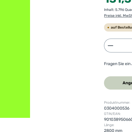
Inhalt:
5.796 Qu
Preise inkl. MwS
auf Bestell
Produkt 
Fragen Sie ein
Ange
Produktnummer:
0304000536
GTIN/EAN:
90103895066
Länge:
2800 mm