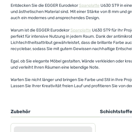
Entdecken Sie die EGGER Eurodekor
Spanplatte
U630 ST9 in eine
und ästhetischen Material sind. Mit einer Stärke von 8 mm und
auch ein modernes und ansprechendes Design.
Warum ist die EGGER Eurodekor
Spanplatte
U630 ST9 für Ihr Proj
perfekt für intensive Nutzung in jedem Raum. Dank der antimikro
Lichtechtheitsattribut gewährleistet, dass die brillante Farbe au
recyclebar, sodass Sie mit gutem Gewissen nachhaltige Entsche
Egal, ob Sie elegante Möbel gestalten, Wände verkleiden oder 
und verleiht Ihren Räumen eine lebendige Note.
Warten Sie nicht länger und bringen Sie Farbe und Stil in Ihre Pr
Lassen Sie Ihrer Kreativität freien Lauf und profitieren Sie von 
Zubehör
Schichtstoff
Produktgalerie überspringen