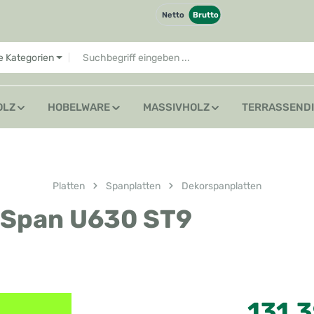
Netto
Brutto
le Kategorien
OLZ
HOBELWARE
MASSIVHOLZ
TERRASSEND
Platten
Spanplatten
Dekorspanplatten
 Span U630 ST9
Regulärer Preis
131,