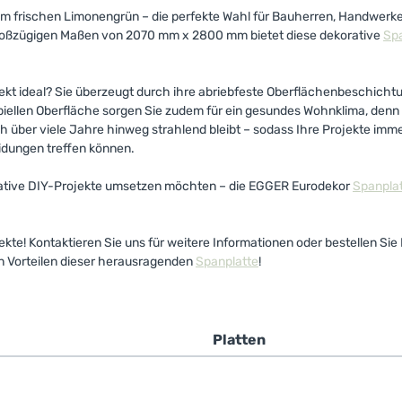
m frischen Limonengrün – die perfekte Wahl für Bauherren, Handwerk
 großzügigen Maßen von 2070 mm x 2800 mm bietet diese dekorative
Spa
ekt ideal? Sie überzeugt durch ihre abriebfeste Oberflächenbeschichtu
biellen Oberfläche sorgen Sie zudem für ein gesundes Wohnklima, denn
ch über viele Jahre hinweg strahlend bleibt – sodass Ihre Projekte imme
idungen treffen können.
kreative DIY-Projekte umsetzen möchten – die EGGER Eurodekor
Spanpla
ojekte! Kontaktieren Sie uns für weitere Informationen oder bestellen S
den Vorteilen dieser herausragenden
Spanplatte
!
e
Platten