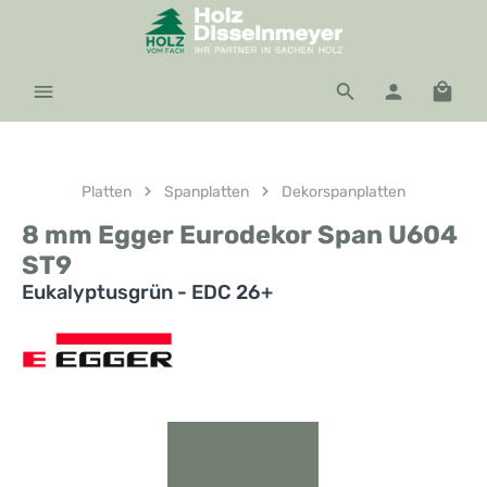
Zum Hauptinhalt springen
Waren
Platten
Spanplatten
Dekorspanplatten
8 mm Egger Eurodekor Span U604
ST9
Eukalyptusgrün - EDC 26+
Bildergalerie überspringen