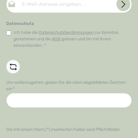
Datenschutz
Ich habe die
Datenschutzbestimmungen
zur Kenntnis
genommen und die
AGB
gelesen und bin mit ihnen
einverstanden.
*
Um weiterzugehen, geben Sie die oben abgebildeten Zeichen
ein
*
Die mit einem Stern (*) markierten Felder sind Pflichtfelder.