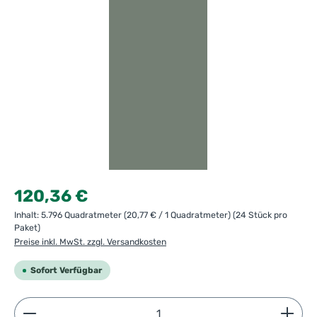
Regulärer Preis:
120,36 €
Inhalt:
5.796 Quadratmeter
(20,77 € / 1 Quadratmeter)
(24 Stück pro
Paket)
Preise inkl. MwSt. zzgl. Versandkosten
Sofort Verfügbar
Produkt Anzahl: Gib den gewünschten Wert ein ode