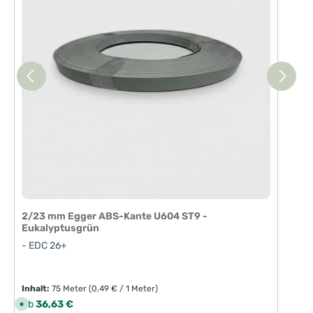
2/23 mm Egger ABS-Kante U604 ST9 -
Eukalyptusgrün
- EDC 26+
Inhalt:
75 Meter
(0,49 € / 1 Meter)
Regulärer Preis:
Ab
36,63 €
S
o