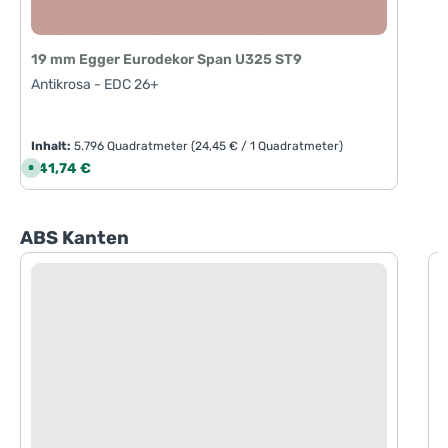
19 mm Egger Eurodekor Span U325 ST9
Antikrosa - EDC 26+
Inhalt:
5.796 Quadratmeter
(24,45 € / 1 Quadratmeter)
Regulärer Preis:
141,74 €
S
o
f
o
r
t
Produktgalerie überspringen
ABS Kanten
v
e
r
f
ü
g
b
a
r
,
L
i
e
f
e
r
z
e