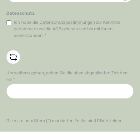
Datenschutz
Ich habe die
Datenschutzbestimmungen
zur Kenntnis
genommen und die
AGB
gelesen und bin mit ihnen
einverstanden.
*
Um weiterzugehen, geben Sie die oben abgebildeten Zeichen
ein
*
Die mit einem Stern (*) markierten Felder sind Pflichtfelder.