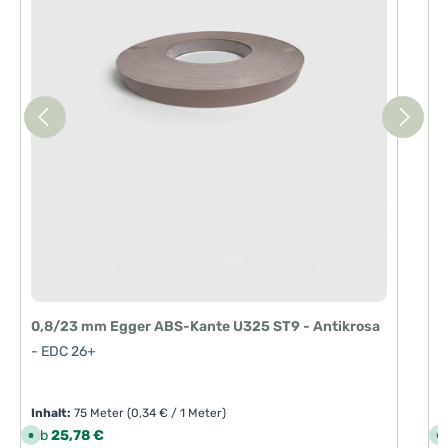
i
t
:
1
-
3
T
a
g
e
0,8/23 mm Egger ABS-Kante U325 ST9 - Antikrosa
2
- EDC 26+
-
Inhalt:
75 Meter
(0,34 € / 1 Meter)
I
Regulärer Preis:
R
Ab
25,78 €
S
S
o
o