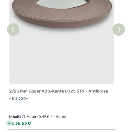
2/23 mm Egger ABS-Kante U325 ST9 - Antikrosa
- EDC 26+
Inhalt:
75 Meter
(0,49 € / 1 Meter)
Regulärer Preis:
Ab
36,63 €
S
o
f