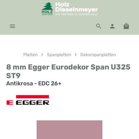
Zum Hauptinhalt springen
Waren
Platten
Spanplatten
Dekorspanplatten
8 mm Egger Eurodekor Span U325
ST9
Antikrosa - EDC 26+
Bildergalerie überspringen