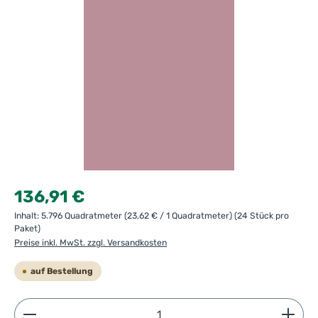
Regulärer Preis:
136,91 €
Inhalt:
5.796 Quadratmeter
(23,62 € / 1 Quadratmeter)
(24 Stück pro
Paket)
Preise inkl. MwSt. zzgl. Versandkosten
auf Bestellung
Produkt Anzahl: Gib den gewünschten Wert ein ode