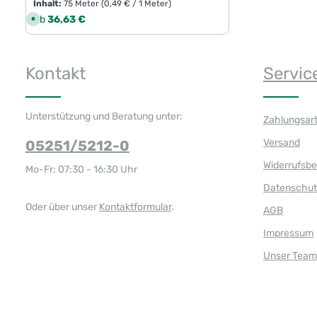
Inhalt:
75 Meter
(0,49 € / 1 Meter)
Regulärer Preis:
Ab
36,63 €
S
o
f
o
r
t
Kontakt
Servic
v
e
r
f
ü
g
Unterstützung und Beratung unter:
Zahlungsar
b
a
r
Versand
05251/5212-0
,
L
i
Widerrufsb
Mo-Fr: 07:30 - 16:30 Uhr
e
f
Datenschut
e
r
z
Oder über unser
Kontaktformular
.
AGB
e
i
t
Impressum
:
1
Unser Team
-
3
T
a
g
e