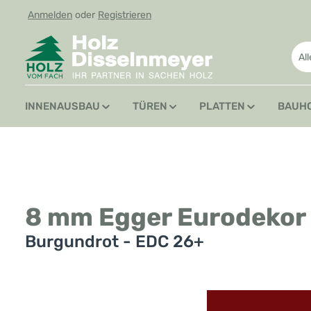
Anmelden
oder
Registrieren
 Hauptinhalt springen
Zur Suche springen
Zur Hauptnavigation springen
Al
INNENAUSBAU
TÜREN
PLATTEN
BAUH
8 mm Egger Eurodekor
Burgundrot - EDC 26+
Bildergalerie überspringen