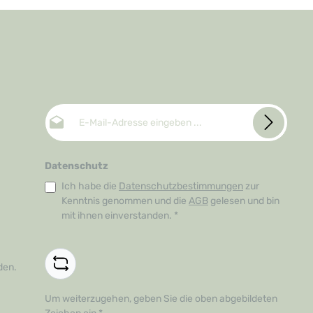
E-Mail-Adresse*
Datenschutz
Ich habe die
Datenschutzbestimmungen
zur
Kenntnis genommen und die
AGB
gelesen und bin
mit ihnen einverstanden.
*
den.
Um weiterzugehen, geben Sie die oben abgebildeten