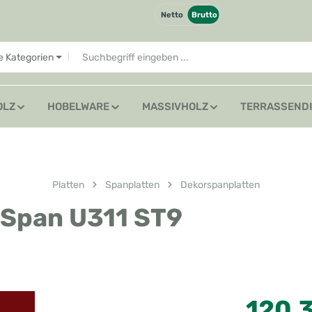
Netto
Brutto
le Kategorien
OLZ
HOBELWARE
MASSIVHOLZ
TERRASSEND
Platten
Spanplatten
Dekorspanplatten
 Span U311 ST9
Regulärer Preis
120,