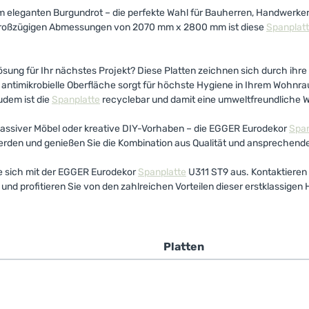
m eleganten Burgundrot – die perfekte Wahl für Bauherren, Handwerker
nd großzügigen Abmessungen von 2070 mm x 2800 mm ist diese
Spanplat
ösung für Ihr nächstes Projekt? Diese Platten zeichnen sich durch ihre
ntimikrobielle Oberfläche sorgt für höchste Hygiene in Ihrem Wohnrau
udem ist die
Spanplatte
recyclebar und damit eine umweltfreundliche W
u massiver Möbel oder kreative DIY-Vorhaben – die EGGER Eurodekor
Span
 werden und genießen Sie die Kombination aus Qualität und ansprechen
ie sich mit der EGGER Eurodekor
Spanplatte
U311 ST9 aus. Kontaktieren 
d profitieren Sie von den zahlreichen Vorteilen dieser erstklassigen H
e
Platten