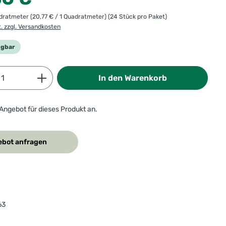
adratmeter
(20,77 € / 1 Quadratmeter)
(24 Stück pro Paket)
t. zzgl. Versandkosten
ügbar
Anzahl: Gib den gewünschten Wert ein od
In den Warenkorb
 Angebot für dieses Produkt an.
bot anfragen
63