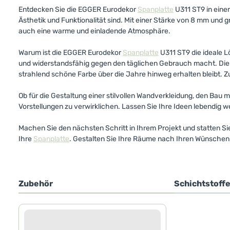
Entdecken Sie die EGGER Eurodekor
Spanplatte
U311 ST9 in eine
Ästhetik und Funktionalität sind. Mit einer Stärke von 8 mm u
auch eine warme und einladende Atmosphäre.
Warum ist die EGGER Eurodekor
Spanplatte
U311 ST9 die ideale L
und widerstandsfähig gegen den täglichen Gebrauch macht. Die a
strahlend schöne Farbe über die Jahre hinweg erhalten bleibt. Z
Ob für die Gestaltung einer stilvollen Wandverkleidung, den Ba
Vorstellungen zu verwirklichen. Lassen Sie Ihre Ideen lebendig
Machen Sie den nächsten Schritt in Ihrem Projekt und statten S
Ihre
Spanplatte
. Gestalten Sie Ihre Räume nach Ihren Wünschen un
Zubehör
Schichtstoff
Produktgalerie überspringen