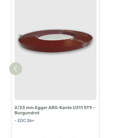
2/23 mm Egger ABS-Kante U311 ST9 -
Burgundrot
- EDC 26+