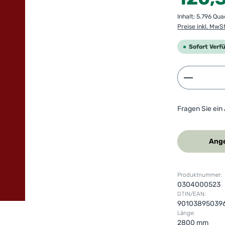
Inhalt:
5.796 Qu
Preise inkl. MwS
Sofort Verf
Produkt 
Fragen Sie ein
Ange
Produktnummer:
0304000523
GTIN/EAN:
90103895039
Länge:
2800 mm