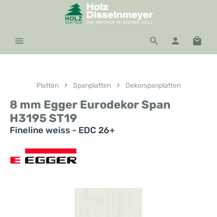
Zum Hauptinhalt springen
Waren
Platten
Spanplatten
Dekorspanplatten
8 mm Egger Eurodekor Span
H3195 ST19
Fineline weiss - EDC 26+
Bildergalerie überspringen