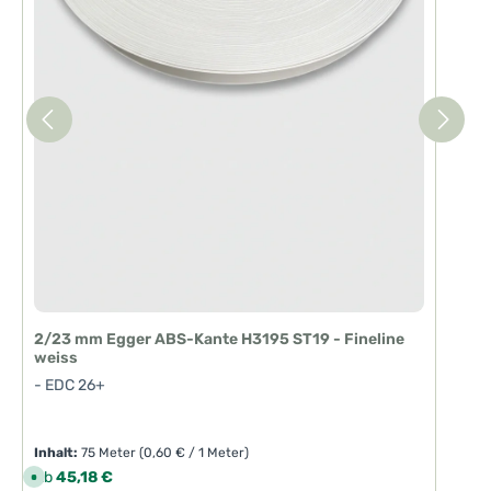
2/23 mm Egger ABS-Kante H3195 ST19 - Fineline
weiss
- EDC 26+
Inhalt:
75 Meter
(0,60 € / 1 Meter)
Regulärer Preis:
Ab
45,18 €
S
o