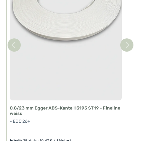
0,8/23 mm Egger ABS-Kante H3195 ST19 - Fineline
2
weiss
w
- EDC 26+
-
Inhalt:
75 Meter
(0,47 € / 1 Meter)
I