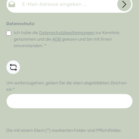
Datenschutz
Ich habe die
Datenschutzbestimmungen
zur Kenntnis
genommen und die
AGB
gelesen und bin mit ihnen
einverstanden.
*
Um weiterzugehen, geben Sie die oben abgebildeten Zeichen
ein
*
Die mit einem Stern (*) markierten Felder sind Pflichtfelder.