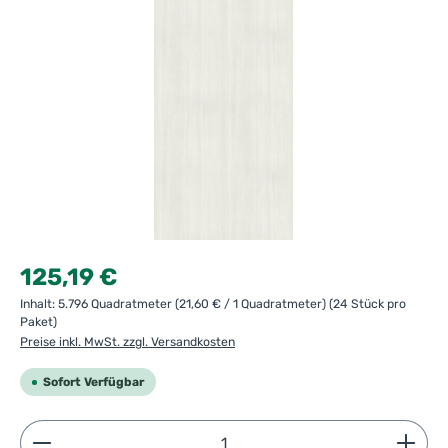
Regulärer Preis:
125,19 €
Inhalt:
5.796 Quadratmeter
(21,60 € / 1 Quadratmeter)
(24 Stück pro
Paket)
Preise inkl. MwSt. zzgl. Versandkosten
Sofort Verfügbar
Produkt Anzahl: Gib den gewünschten Wert ein ode