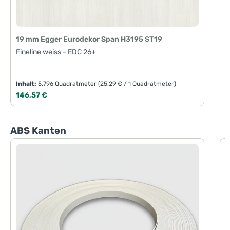
19 mm Egger Eurodekor Span H3195 ST19
Fineline weiss - EDC 26+
Inhalt:
5.796 Quadratmeter
(25,29 € / 1 Quadratmeter)
Regulärer Preis:
146,57 €
Produktgalerie überspringen
ABS Kanten