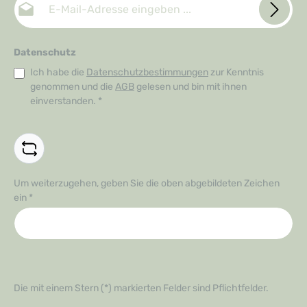
Datenschutz
Ich habe die
Datenschutzbestimmungen
zur Kenntnis
genommen und die
AGB
gelesen und bin mit ihnen
einverstanden.
*
Um weiterzugehen, geben Sie die oben abgebildeten Zeichen
ein
*
Die mit einem Stern (*) markierten Felder sind Pflichtfelder.