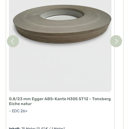
z
e
i
t
:
1
-
3
T
a
g
e
0,8/23 mm Egger ABS-Kante H305 ST12 - Tonsberg
2
Eiche natur
E
- EDC 26+
-
Inhalt:
75 Meter
(0,47 € / 1 Meter)
I