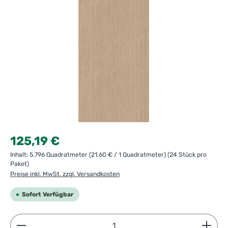
Regulärer Preis:
125,19 €
Inhalt:
5.796 Quadratmeter
(21,60 € / 1 Quadratmeter)
(24 Stück pro
Paket)
Preise inkl. MwSt. zzgl. Versandkosten
Sofort Verfügbar
Produkt Anzahl: Gib den gewünschten Wert ein ode