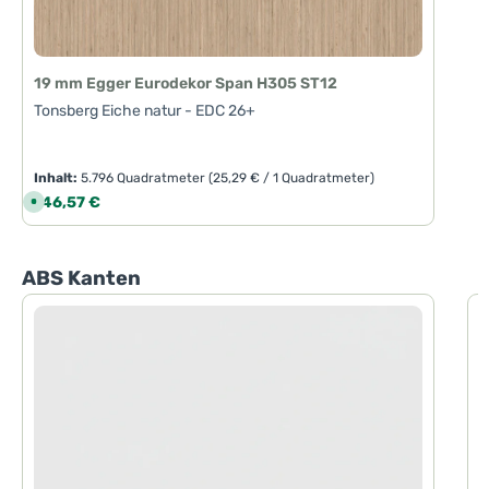
19 mm Egger Eurodekor Span H305 ST12
Tonsberg Eiche natur - EDC 26+
Inhalt:
5.796 Quadratmeter
(25,29 € / 1 Quadratmeter)
Regulärer Preis:
146,57 €
S
o
f
o
r
t
Produktgalerie überspringen
ABS Kanten
v
e
r
f
ü
g
b
a
r
,
L
i
e
f
e
r