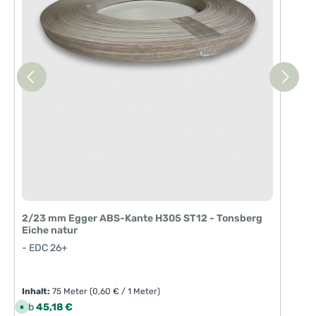
2/23 mm Egger ABS-Kante H305 ST12 - Tonsberg
Eiche natur
- EDC 26+
Inhalt:
75 Meter
(0,60 € / 1 Meter)
Regulärer Preis:
Ab
45,18 €
S
o