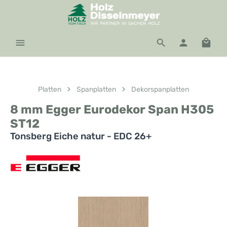
Zum Hauptinhalt springen
Waren
Platten
Spanplatten
Dekorspanplatten
8 mm Egger Eurodekor Span H305
ST12
Tonsberg Eiche natur - EDC 26+
Bildergalerie überspringen