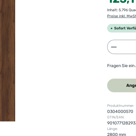
Inhalt:
5.796 Qu
Preise inkl. MwS
Sofort Verf
Produkt 
Fragen Sie ein
Ange
Produktnummer:
0304000570
GTIN/EAN:
901077128293
Länge:
2800 mm