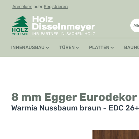
Anmelden
oder
Registrieren
 Hauptinhalt springen
Zur Suche springen
Zur Hauptnavigation springen
Al
INNENAUSBAU
TÜREN
PLATTEN
BAUH
8 mm Egger Eurodekor
Warmia Nussbaum braun - EDC 26
Bildergalerie überspringen