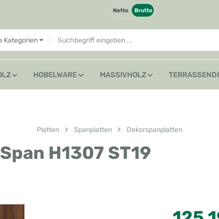
Netto
Brutto
le Kategorien
OLZ
HOBELWARE
MASSIVHOLZ
TERRASSEND
Platten
Spanplatten
Dekorspanplatten
 Span H1307 ST19
+
Regulärer Preis
125,1