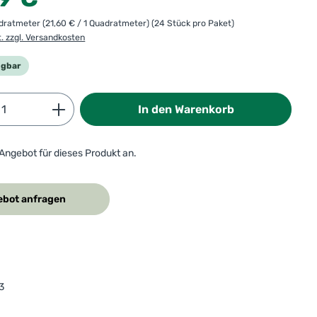
adratmeter
(21,60 € / 1 Quadratmeter)
(24 Stück pro Paket)
t. zzgl. Versandkosten
ügbar
Anzahl: Gib den gewünschten Wert ein od
In den Warenkorb
 Angebot für dieses Produkt an.
bot anfragen
3