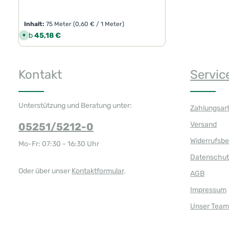
Inhalt:
75 Meter
(0,60 € / 1 Meter)
Regulärer Preis:
Ab
45,18 €
S
o
f
o
r
t
Kontakt
Servic
v
e
r
f
ü
g
Unterstützung und Beratung unter:
Zahlungsar
b
a
r
Versand
05251/5212-0
,
L
i
Widerrufsb
Mo-Fr: 07:30 - 16:30 Uhr
e
f
Datenschut
e
r
z
Oder über unser
Kontaktformular
.
AGB
e
i
t
Impressum
:
1
Unser Team
-
3
T
a