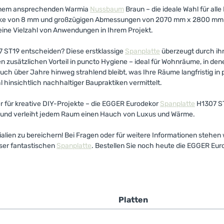
inem ansprechenden Warmia
Nussbaum
Braun – die ideale Wahl für all
 Stärke von 8 mm und großzügigen Abmessungen von 2070 mm x 2800 mm i
eine Vielzahl von Anwendungen in Ihrem Projekt.
 ST19 entscheiden? Diese erstklassige
Spanplatte
überzeugt durch ihr
en zusätzlichen Vorteil in puncto Hygiene – ideal für Wohnräume, in den
ch über Jahre hinweg strahlend bleibt, was Ihre Räume langfristig in pe
l hinsichtlich nachhaltiger Baupraktiken vermittelt.
der für kreative DIY-Projekte – die EGGER Eurodekor
Spanplatte
H1307 ST
n und verleiht jedem Raum einen Hauch von Luxus und Wärme.
ialien zu bereichern! Bei Fragen oder für weitere Informationen stehen 
eser fantastischen
Spanplatte
. Bestellen Sie noch heute die EGGER Eu
e
Platten