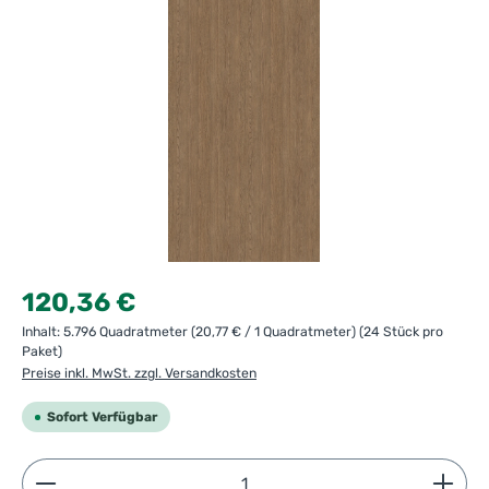
Regulärer Preis:
120,36 €
Inhalt:
5.796 Quadratmeter
(20,77 € / 1 Quadratmeter)
(24 Stück pro
Paket)
Preise inkl. MwSt. zzgl. Versandkosten
Sofort Verfügbar
Produkt Anzahl: Gib den gewünschten Wert ein ode