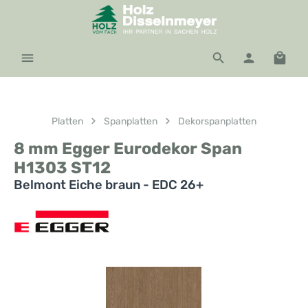
Zum Hauptinhalt springen
Waren
Platten
Spanplatten
Dekorspanplatten
8 mm Egger Eurodekor Span
H1303 ST12
Belmont Eiche braun - EDC 26+
Bildergalerie überspringen