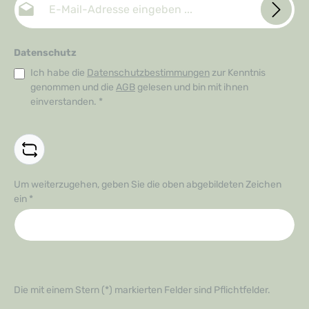
Datenschutz
Ich habe die
Datenschutzbestimmungen
zur Kenntnis
genommen und die
AGB
gelesen und bin mit ihnen
einverstanden.
*
Um weiterzugehen, geben Sie die oben abgebildeten Zeichen
ein
*
Die mit einem Stern (*) markierten Felder sind Pflichtfelder.