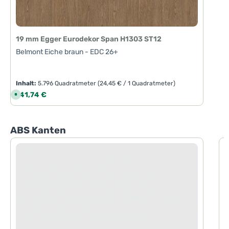
19 mm Egger Eurodekor Span H1303 ST12
Belmont Eiche braun - EDC 26+
Inhalt:
5.796 Quadratmeter
(24,45 € / 1 Quadratmeter)
Regulärer Preis:
141,74 €
S
o
f
o
r
t
Produktgalerie überspringen
ABS Kanten
v
e
r
f
ü
g
b
a
r
,
L
i
e
f
e
r