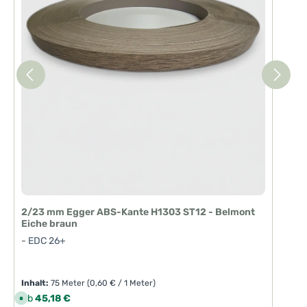
2/23 mm Egger ABS-Kante H1303 ST12 - Belmont
Eiche braun
- EDC 26+
Inhalt:
75 Meter
(0,60 € / 1 Meter)
Regulärer Preis:
Ab
45,18 €
S
o